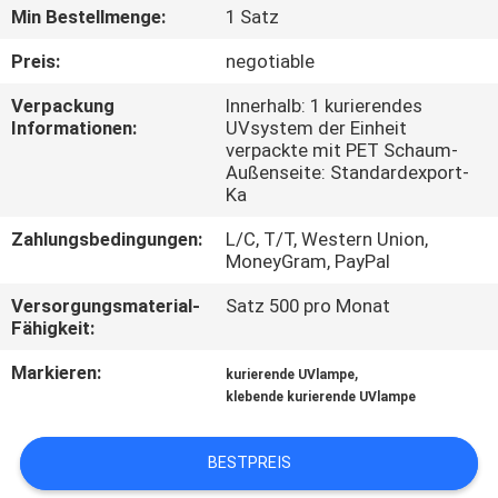
Min Bestellmenge:
1 Satz
TRETEN
Preis:
negotiable
SIE
Verpackung
Innerhalb: 1 kurierendes
MIT
Informationen:
UVsystem der Einheit
verpackte mit PET Schaum-
UNS
Außenseite: Standardexport-
IN
Ka
VERBINDUNG
Zahlungsbedingungen:
L/C, T/T, Western Union,
MoneyGram, PayPal
NACHRICHTEN
Versorgungsmaterial-
Satz 500 pro Monat
Fähigkeit:
Markieren:
,
FORDERN
kurierende UVlampe
klebende kurierende UVlampe
SIE
EIN
BESTPREIS
ZITAT