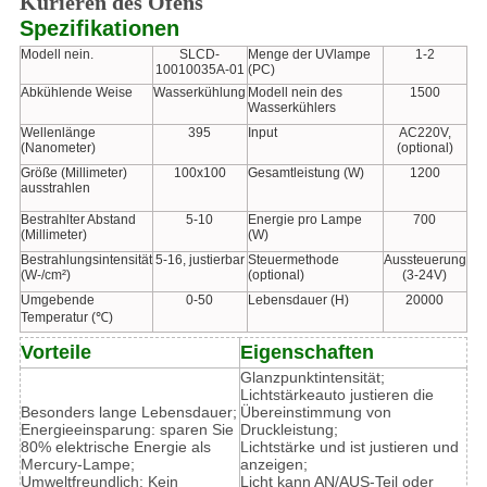
Kurieren des Ofens
Spezifikationen
Modell nein.
SLCD-
Menge der UVlampe
1-2
10010035A-01
(PC)
Abkühlende Weise
Wasserkühlung
Modell nein des
1500
Wasserkühlers
Wellenlänge
395
Input
AC220V,
(Nanometer)
(optional)
Größe (Millimeter)
100x100
Gesamtleistung (W)
1200
ausstrahlen
Bestrahlter Abstand
5-10
Energie pro Lampe
700
(Millimeter)
(W)
Bestrahlungsintensität
5-16, justierbar
Steuermethode
Aussteuerung
(W-/cm²)
(optional)
(3-24V)
Umgebende
0-50
Lebensdauer (H)
20000
Temperatur (℃)
Vorteile
Eigenschaften
Glanzpunktintensität;
Lichtstärkeauto justieren die
Besonders lange Lebensdauer;
Übereinstimmung von
Energieeinsparung: sparen Sie
Druckleistung;
80% elektrische Energie als
Lichtstärke und ist justieren und
Mercury-Lampe;
anzeigen;
Umweltfreundlich: Kein
Licht kann AN/AUS-Teil oder