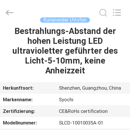
Shenzhen
Syochi
Electronics
Co.,
Ltd.
Kurierender UVofen
All
Rights
Bestrahlungs-Abstand der
HAUS
Reserved.
hohen Leistung LED
PRODUKTE
ultravioletter geführter des
Licht-5-10mm, keine
ÜBER
Anheizzeit
UNS
Herkunftsort:
Shenzhen, Guangzhou, China
FABRIK-
Markenname:
Syochi
AUSFLUG
Zertifizierung:
CE&RoHs certification
QUALITÄTSKONTROLLE
Modellnummer:
SLCD-10010035A-01