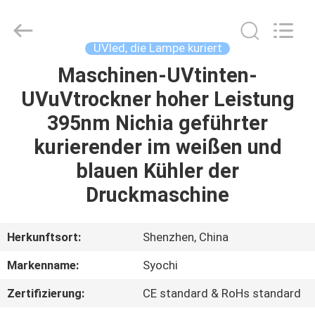
Shenzhen
Syochi
Electronics
Co.,
Ltd.
UVled, die Lampe kuriert
All
Rights
Maschinen-UVtinten-
HAUS
Reserved.
UVuVtrockner hoher Leistung
PRODUKTE
395nm Nichia geführter
kurierender im weißen und
ÜBER
blauen Kühler der
UNS
Druckmaschine
FABRIK-
Herkunftsort:
Shenzhen, China
AUSFLUG
Markenname:
Syochi
Zertifizierung:
CE standard & RoHs standard
QUALITÄTSKONTROLLE