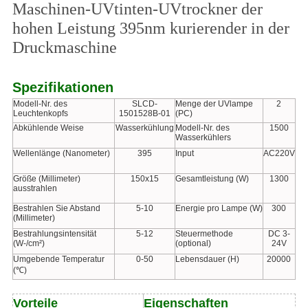
Maschinen-UVtinten-UVtrockner der
hohen Leistung 395nm kurierender in der
Druckmaschine
Spezifikationen
Modell-Nr. des
SLCD-
Menge der UVlampe
2
Leuchtenkopfs
1501528B-01
(PC)
Abkühlende Weise
Wasserkühlung
Modell-Nr. des
1500
Wasserkühlers
Wellenlänge (Nanometer)
395
Input
AC220V
Größe (Millimeter)
150x15
Gesamtleistung (W)
1300
ausstrahlen
Bestrahlen Sie Abstand
5-10
Energie pro Lampe (W)
300
(Millimeter)
Bestrahlungsintensität
5-12
Steuermethode
DC 3-
(W-/cm²)
(optional)
24V
Umgebende Temperatur
0-50
Lebensdauer (H)
20000
(℃)
Vorteile
Eigenschaften