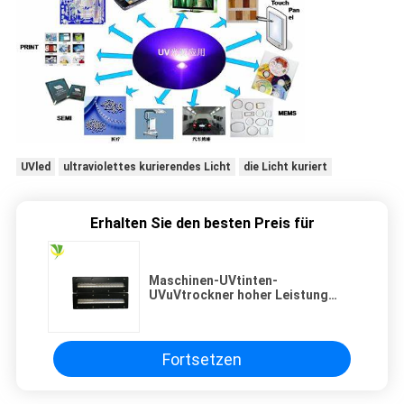
UVled
ultraviolettes kurierendes Licht
die Licht kuriert
Erhalten Sie den besten Preis für
Maschinen-UVtinten-
UVuVtrockner hoher Leistung
395nm Nichia geführter
kurierender im weißen und blauen
Kühler der Druckmaschine
Fortsetzen