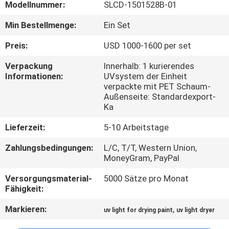
Modellnummer:
SLCD-1501528B-01
TRETEN
Min Bestellmenge:
Ein Set
SIE
Preis:
USD 1000-1600 per set
MIT
Verpackung
Innerhalb: 1 kurierendes
UNS
Informationen:
UVsystem der Einheit
verpackte mit PET Schaum-
IN
Außenseite: Standardexport-
VERBINDUNG
Ka
Lieferzeit:
5-10 Arbeitstage
NACHRICHTEN
Zahlungsbedingungen:
L/C, T/T, Western Union,
MoneyGram, PayPal
FORDERN
Versorgungsmaterial-
5000 Sätze pro Monat
Fähigkeit:
SIE
EIN
Markieren:
,
uv light for drying paint
uv light dryer
ZITAT