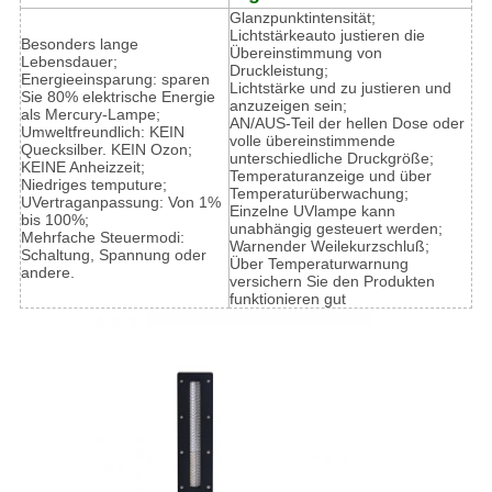
Glanzpunktintensität;
Lichtstärkeauto justieren die
Besonders lange
Übereinstimmung von
Lebensdauer;
Druckleistung;
Energieeinsparung: sparen
Lichtstärke und zu justieren und
Sie 80% elektrische Energie
anzuzeigen sein;
als Mercury-Lampe;
AN/AUS-Teil der hellen Dose oder
Umweltfreundlich: KEIN
volle übereinstimmende
Quecksilber. KEIN Ozon;
unterschiedliche Druckgröße;
KEINE Anheizzeit;
Temperaturanzeige und über
Niedriges temputure;
Temperaturüberwachung;
UVertraganpassung: Von 1%
Einzelne UVlampe kann
bis 100%;
unabhängig gesteuert werden;
Mehrfache Steuermodi:
Warnender Weilekurzschluß;
Schaltung, Spannung oder
Über Temperaturwarnung
andere.
versichern Sie den Produkten
funktionieren gut