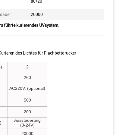
80*20
dauer:
20000
s führte kurierendes UVsystem
,
rieren des Lichtes für Flachbettdrucker
)
2
260
AC220V, (optional)
500
200
Aussteuerung
)
(3-24V)
20000