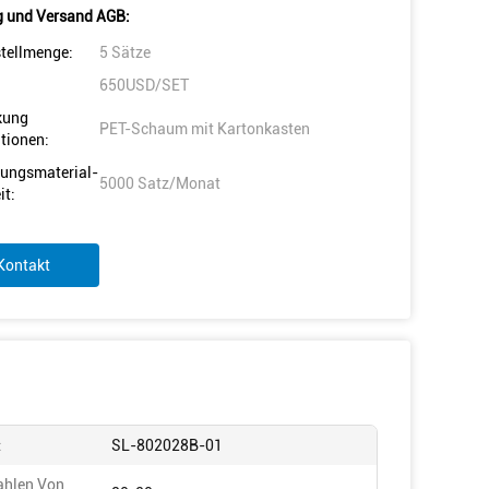
 und Versand AGB:
tellmenge:
5 Sätze
650USD/SET
kung
PET-Schaum mit Kartonkasten
tionen:
ungsmaterial-
5000 Satz/Monat
it:
Kontakt
:
SL-802028B-01
ahlen Von