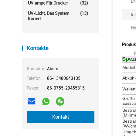
En
UVlampe Für Drucker
(32)
UV-Licht, Das System
(13)
In
Kuriert
He
Produk
Kontakte
F
Spezi
Modell 
Kontakte:
Abern
Abkühl
Telefon:
86-13480643135
Faxen:
86-0755-29455315
Wellen
Größe 
ausstr
Bestra
(Millim
Kontakt
Bestrah
(W-/cm
Umgeb