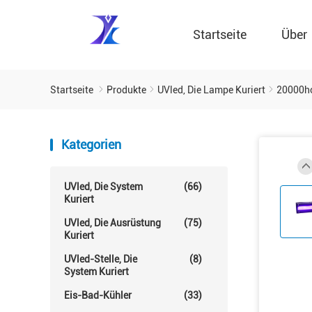
Startseite
Über
Startseite
Produkte
UVled, Die Lampe Kuriert
20000ho
Kategorien
UVled, Die System
(66)
Kuriert
UVled, Die Ausrüstung
(75)
Kuriert
UVled-Stelle, Die
(8)
System Kuriert
Eis-Bad-Kühler
(33)