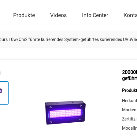
Produkte
Videos
Info Center
Kont
urs 10w/Cm2 führte kurierendes System-geführtes kurierendes UVuVl
20000h
geführ
Produkt
Herkunf
Marken
Zertifiz
Modell