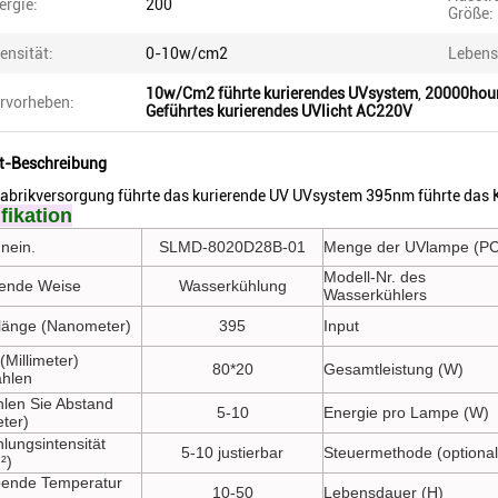
ergie:
200
Größe:
tensität:
0-10w/cm2
Lebens
10w/Cm2 führte kurierendes UVsystem
,
20000hour
rvorheben:
Geführtes kurierendes UVlicht AC220V
t-Beschreibung
abrikversorgung führte das kurierende UV UVsystem 395nm führte das Ku
fikation
nein.
SLMD-8020D28B-01
Menge der UVlampe (PC
Modell-Nr. des
ende Weise
Wasserkühlung
Wasserkühlers
länge (Nanometer)
395
Input
(Millimeter)
80*20
Gesamtleistung (W)
ahlen
hlen Sie Abstand
5-10
Energie pro Lampe (W)
eter)
lungsintensität
5-10 justierbar
Steuermethode (optional
²)
ende Temperatur
10-50
Lebensdauer (H)