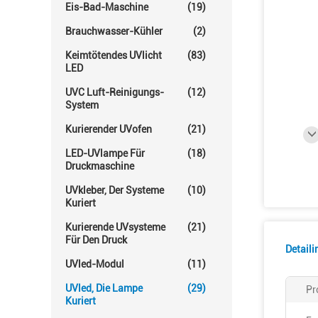
Eis-Bad-Maschine
(19)
Brauchwasser-Kühler
(2)
Keimtötendes UVlicht
(83)
LED
UVC Luft-Reinigungs-
(12)
System
Kurierender UVofen
(21)
LED-UVlampe Für
(18)
Druckmaschine
UVkleber, Der Systeme
(10)
Kuriert
Kurierende UVsysteme
(21)
Für Den Druck
Detail
UVled-Modul
(11)
UVled, Die Lampe
(29)
Pr
Kuriert