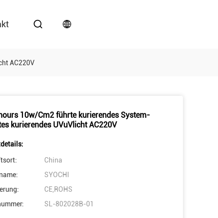
akt
icht AC220V
ours 10w/Cm2 führte kurierendes System-
tes kurierendes UVuVlicht AC220V
details:
tsort:
China
name:
SYOCHI
ierung:
CE,ROHS
nummer:
SL-802028B-01