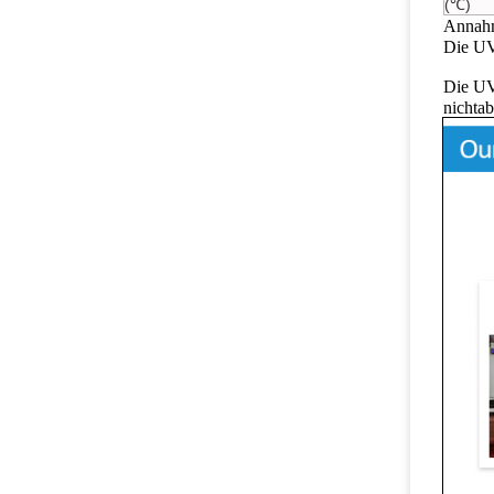
(℃)
Annahm
Die UV
Die UV
nichtab