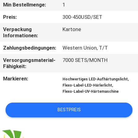
Min Bestellmenge:
1
TRETEN
Preis:
300-450USD/SET
SIE
Verpackung
Kartone
MIT
Informationen:
UNS
Zahlungsbedingungen:
Western Union, T/T
IN
Versorgungsmaterial-
7000 SETS/MONTH
VERBINDUNG
Fähigkeit:
Markieren:
,
Hochwertiges LED-Aufhärtungslicht
NACHRICHTEN
,
Flexo-Label-LED-Härlerlicht
Flexo-Label-UV-Härtemaschine
FORDERN
BESTPREIS
SIE
EIN
ZITAT