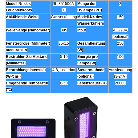
Modell-Nr. des
SL-351500A-
Menge der
2
Leuchtenkopfs
01
UVlampe (PC)
Abkühlende Weise
Wasserkühlung
Modell-Nr. des
150
Wasserkühlers
Wellenlänge (Nanometer)
395
Input
AC220V,
(optional)
Fenstergröße (Millimeter)
35x15
Gesamtleistung
250
ausstrahlen
(W)
Bestrahlen Sie Abstand
5-10
Energie pro
100
(Millimeter)
Lampe (W)
Bestrahlungsintensität
4-8, justierbar
Steuermethode
Aussteuerung
(W-/cm²)
(optional)
(3-24V)
Umgebende Temperatur
0-50
Lebensdauer (H)
20000
(℃)