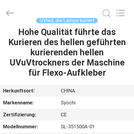
Shenzhen
Syochi
Electronics
Co.,
Ltd.
UVled, die Lampe kuriert
All
Rights
Hohe Qualität führte das
HAUS
Reserved.
Kurieren des hellen geführten
PRODUKTE
kurierenden hellen
UVuVtrockners der Maschine
ÜBER
für Flexo-Aufkleber
UNS
Herkunftsort:
CHINA
FABRIK-
Markenname:
Syochi
AUSFLUG
Zertifizierung:
CE
QUALITÄTSKONTROLLE
Modellnummer:
SL-351500A-01