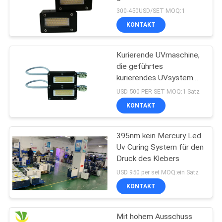
hellen UVuVtrockners der
300-450USD/SET MOQ:1
Maschine für Flexo-
KONTAKT
SITEMAP
Aufkleber
Kurierende UVmaschine,
PRIVACY
die geführtes
POLICY
kurierendes UVsystem
der hohen Leistung der
USD 500 PER SET MOQ:1 Satz
Größen-50x20 Millimeter
KONTAKT
der Wellenlängen-395nm
ausstrahlt
395nm kein Mercury Led
Uv Curing System für den
Druck des Klebers
USD 950 per set MOQ:ein Satz
KONTAKT
Mit hohem Ausschuss