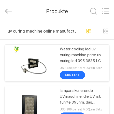
Shenzhen
Syochi
Electronics
Produkte
Co.,
Ltd.
All
Rights
HAUS
Reserved.
uv curing machine online manufacture
PRODUKTE
Water cooling led uv
curing machine price uv
ÜBER
curing led 395 3535 LG
UNS
chips high power 200w
USD 450 per set MOQ:ein Satz
250w 300w uv curing
KONTAKT
machine
FABRIK-
lampara kurierende
AUSFLUG
UVmaschine, die UV ist,
führte 395nm, das
QUALITÄTSKONTROLLE
UVtrockner für Siebdruck
USD 880 per set MOQ:ein Satz