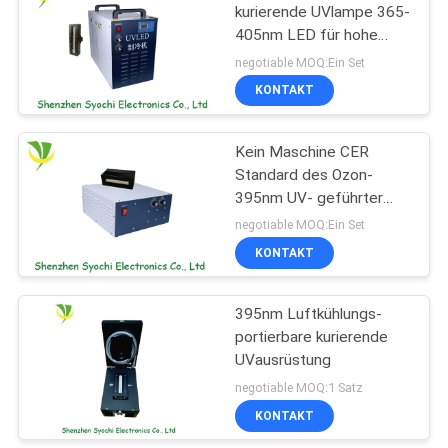
kurierende UVlampe 365-
405nm LED für hohe
Leistungsfähigkeits-
negotiable MOQ:Ein Set
kurierende UVmaschine
KONTAKT
Kein Maschine CER
Standard des Ozon-
395nm UV- geführter
kurierender für UV-
negotiable MOQ:Ein Set
Digital-Drucken
KONTAKT
395nm Luftkühlungs-
portierbare kurierende
UVausrüstung
negotiable MOQ:1 Satz
KONTAKT