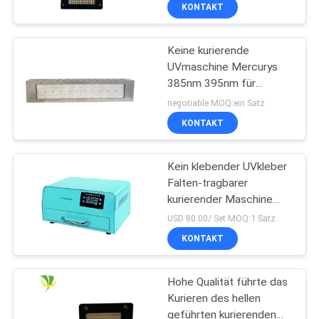
druckt
KONTAKT
TRETEN
Keine kurierende
SIE
UVmaschine Mercurys
MIT
385nm 395nm für
UNS
schmales Netz
negotiable MOQ:ein Satz
IN
KONTAKT
VERBINDUNG
Kein klebender UVkleber
Falten-tragbarer
NACHRICHTEN
kurierender Maschine
OCA für Bogensiebe
USD 80.00/ Set MOQ:1 Satz
FORDERN
KONTAKT
SIE
Hohe Qualität führte das
EIN
Kurieren des hellen
ZITAT
geführten kurierenden