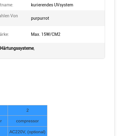
tname:
kurierendes UVsystem
ahlen Von
purpurrot
ärke:
Max. 15W/CM2
Härtungssysteme
,
2
r
compressor
AC220V, (optional)