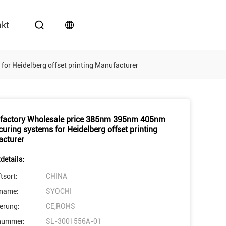
akt
or Heidelberg offset printing Manufacturer
factory Wholesale price 385nm 395nm 405nm
curing systems for Heidelberg offset printing
cturer
details:
tsort:
CHINA
name:
SYOCHI
ierung:
CE,ROHS
nummer:
SL-3001556A-01