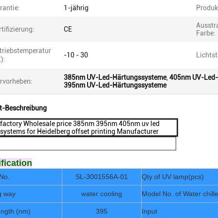
rantie:
1-jährig
Produk
Ausstr
rtifizierung:
CE
Farbe:
triebstemperatur
-10 - 30
Lichtst
):
385nm UV-Led-Härtungssysteme
,
405nm UV-Led-
rvorheben:
395nm UV-Led-Härtungssysteme
t-Beschreibung
factory Wholesale price 385nm 395nm 405nm uv led
 systems for Heidelberg offset printing Manufacturer
fication
No.
SL-3001556A-01
Qty of UV lamp(pcs)
g way
water cooling
Model No. of Water chille
ngth (nm)
395
Input