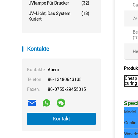
UVlampe Für Drucker
(32)
Ga
UV-Licht, Das System
(13)
Ze
Kuriert
Be
(℃
Kontakte
He
Produk
Kontakte:
Abern
Cheap 
Telefon:
86-13480643135
curing
Faxen:
86-0755-29455315
Speci
Model 
Kontakt
Coolin
Wavele