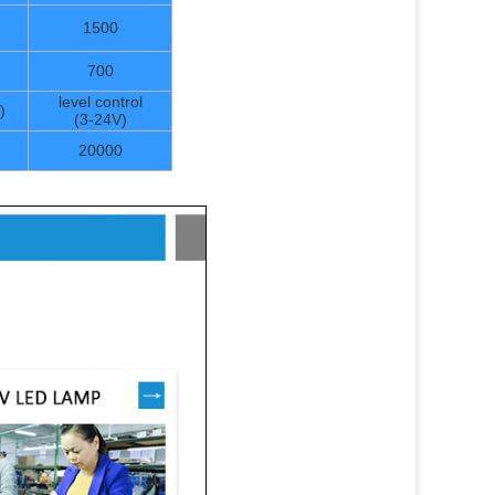
1500
700
level control
)
(3-24V)
20000