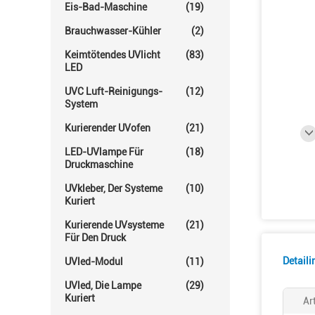
Eis-Bad-Maschine
(19)
Brauchwasser-Kühler
(2)
Keimtötendes UVlicht
(83)
LED
UVC Luft-Reinigungs-
(12)
System
Kurierender UVofen
(21)
LED-UVlampe Für
(18)
Druckmaschine
UVkleber, Der Systeme
(10)
Kuriert
Kurierende UVsysteme
(21)
Für Den Druck
Detail
UVled-Modul
(11)
UVled, Die Lampe
(29)
Kuriert
Ar