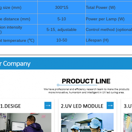
ng size (mm)
300*15
Total Power (W)
ate distance (mm)
5-10
Power per Lamp (W)
tion intensity
5-15, adjustable
Control method (optional
)
10-50
Lifespan (H)
t temperature (℃)