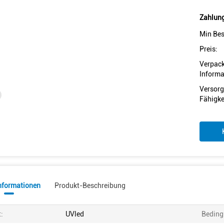
Zahlung
Min Bes
Preis:
Verpac
Informa
Versorg
Fähigke
informationen
Produkt-Beschreibung
t:
UVled
Beding