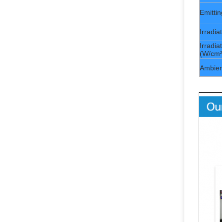
Emitti
Irradi
Irradia
(W/cm²
Ambien