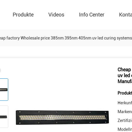
Produkte
Videos
Info Center
Kont
ap factory Wholesale price 385nm 395nm 405nm uv led curing systems f
Cheap 
uv led 
Manufa
Produkt
Herkunf
Marken
Zertifiz
Modell