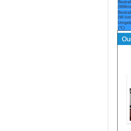
Bestra
(Millim
Bestrah
(W-/cm
Umgeb
(℃)