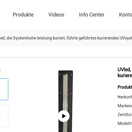
Produkte
Videos
Info Center
Kont
ed, die Systemhohe leistung kuriert, führte geführtes kurierendes UVs
UVled, 
kurier
Produkt
Herkunf
Marken
Zertifiz
Modell