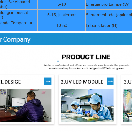
hlen Sie Abstand
5-10
Energie pro Lampe (W)
eter)
lungsintensität
5-15, justierbar
Steuermethode (optional
²)
ende Temperatur
10-50
Lebensdauer (H)