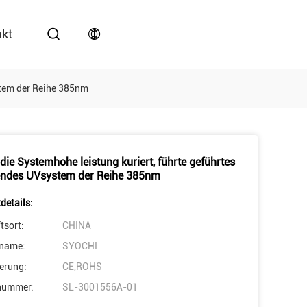
akt
ystem der Reihe 385nm
die Systemhohe leistung kuriert, führte geführtes
endes UVsystem der Reihe 385nm
details:
tsort:
CHINA
name:
SYOCHI
ierung:
CE,ROHS
nummer:
SL-3001556A-01