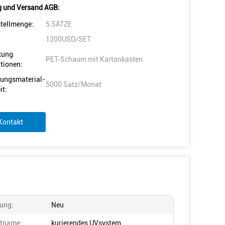
 und Versand AGB:
tellmenge:
5 SÄTZE
1200USD/SET
kung
PET-Schaum mit Kartonkasten
tionen:
ungsmaterial-
5000 Satz/Monat
it:
Kontakt
ung:
Neu
tname:
kurierendes UVsystem