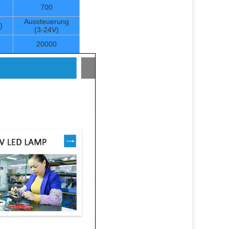
700
Aussteuerung
)
(3-24V)
20000