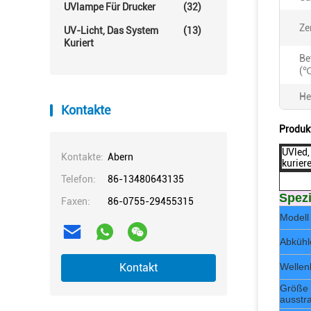
UVlampe Für Drucker
(32)
Ze
UV-Licht, Das System
(13)
Kuriert
Be
(℃
He
Kontakte
Produk
UVled,
Kontakte:
Abern
kurier
Telefon:
86-13480643135
Spezi
Faxen:
86-0755-29455315
Modell 
Abkühl
Kontakt
Wellen
Größe 
ausstr