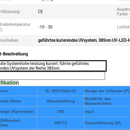
Ausstr
rtifizierung:
CE
Farbe:
triebstemperatur
-10 - 30
Lichtst
):
rvorheben:
geführtes kurierendes UVsystem
,
385nm UV-LED-H
t-Beschreibung
 die Systemhohe leistung kuriert, führte geführtes
endes UVsystem der Reihe 385nm
fikation
nein.
SL-3001556A-01
Menge der UVlampe (PC
Modell-Nr. des
ende Weise
Wasserkühlung
Wasserkühlers
länge (Nanometer)
395
Input
(Millimeter)
300*15
Gesamtleistung (W)
ahlen