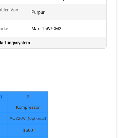
ahlen Von
Purpur
ärke:
Max. 15W/CM2
ärtungssystem
)
2
Kompressor
AC220V, (optional)
1500