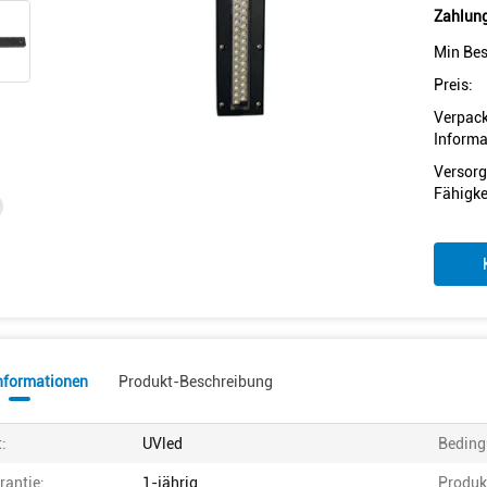
Zahlung
Min Bes
Preis:
Verpac
Informa
Versorg
Fähigke
informationen
Produkt-Beschreibung
t:
UVled
Beding
rantie:
1-jährig
Produk