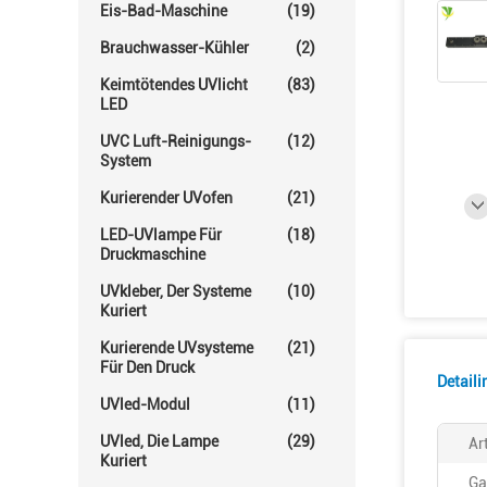
Eis-Bad-Maschine
(19)
Brauchwasser-Kühler
(2)
Keimtötendes UVlicht
(83)
LED
UVC Luft-Reinigungs-
(12)
System
Kurierender UVofen
(21)
LED-UVlampe Für
(18)
Druckmaschine
UVkleber, Der Systeme
(10)
Kuriert
Kurierende UVsysteme
(21)
Für Den Druck
Detail
UVled-Modul
(11)
UVled, Die Lampe
(29)
Ar
Kuriert
Ga