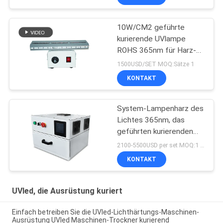
10W/CM2 geführte
kurierende UVlampe
ROHS 365nm für Harz-
Beschichtung
1500USD/SET MOQ:Sätze 1
KONTAKT
System-Lampenharz des
Lichtes 365nm, das
geführten kurierenden
UVofen des Kastens
2100-5500USD per set MOQ:1 Satz
405nm trocknet
KONTAKT
UVled, die Ausrüstung kuriert
Einfach betreiben Sie die UVled-Lichthärtungs-Maschinen-
Ausrüstung UVled Maschinen-Trockner kurierend