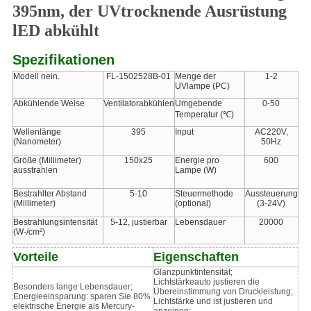
395nm, der UVtrocknende Ausrüstung
lED abkühlt
Spezifikationen
Modell nein.
FL-1502528B-01
Menge der
1-2
UVlampe (PC)
Abkühlende Weise
Ventilatorabkühlen
Umgebende
0-50
Temperatur (℃)
Wellenlänge
395
Input
AC220V,
(Nanometer)
50Hz
Größe (Millimeter)
150x25
Energie pro
600
ausstrahlen
Lampe (W)
Bestrahlter Abstand
5-10
Steuermethode
Aussteuerung
(Millimeter)
(optional)
(3-24V)
Bestrahlungsintensität
5-12, justierbar
Lebensdauer
20000
(W-/cm²)
Vorteile
Eigenschaften
Glanzpunktintensität;
Lichtstärkeauto justieren die
Besonders lange Lebensdauer;
Übereinstimmung von Druckleistung;
Energieeinsparung: sparen Sie 80%
Lichtstärke und ist justieren und
elektrische Energie als Mercury-