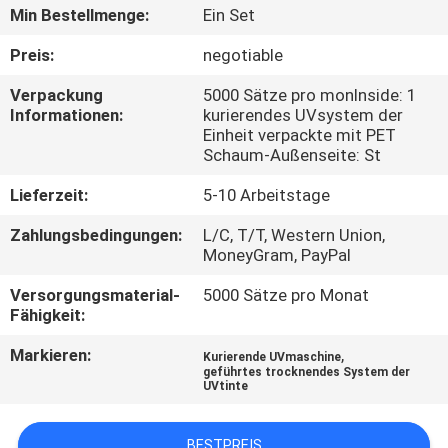
Min Bestellmenge:
Ein Set
TRETEN
Preis:
negotiable
SIE
Verpackung
5000 Sätze pro monInside: 1
MIT
Informationen:
kurierendes UVsystem der
Einheit verpackte mit PET
UNS
Schaum-Außenseite: St
IN
Lieferzeit:
5-10 Arbeitstage
VERBINDUNG
Zahlungsbedingungen:
L/C, T/T, Western Union,
MoneyGram, PayPal
NACHRICHTEN
Versorgungsmaterial-
5000 Sätze pro Monat
Fähigkeit:
FORDERN
Markieren:
,
Kurierende UVmaschine
SIE
geführtes trocknendes System der
UVtinte
EIN
ZITAT
BESTPREIS