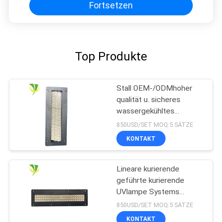
Fortsetzen
Top Produkte
Stall OEM-/ODMhoher
qualität u. sicheres
wassergekühltes
Wasserkühlung LED
850USD/SET MOQ:5 SÄTZE
kurierendes UVsystem
KONTAKT
für Offsetdruckmaschine
Lineare kurierende
geführte kurierende
UVlampe Systems
365nm 395nm 405nm
850USD/SET MOQ:5 SÄTZE
Shenzhens 1200w
KONTAKT