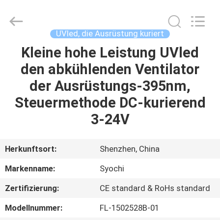
Shenzhen
Syochi
Electronics
Co.,
Ltd.
UVled, die Ausrüstung kuriert
All
Rights
Kleine hohe Leistung UVled
HAUS
Reserved.
den abkühlenden Ventilator
PRODUKTE
der Ausrüstungs-395nm,
Steuermethode DC-kurierend
ÜBER
3-24V
UNS
Herkunftsort:
Shenzhen, China
FABRIK-
Markenname:
Syochi
AUSFLUG
Zertifizierung:
CE standard & RoHs standard
QUALITÄTSKONTROLLE
Modellnummer:
FL-1502528B-01