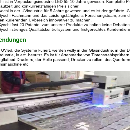
hi ist in Verpackungsindustrie LED für 10 Jahre gewesen. Komplette Pr
aufzeit und konkurrenzfähigen Preis sicher.
Syochi in der UVindustrie für 5 Jahre gewesen und es ist der geführte 
 Syochi Fachmann und das Leistungsfähigkeits-Forschungsteam, zum de
ten kurierenden UVbereich innovativer zu machen.
Syochi fast 20 Patente, zum unserer Produkte zu halten keine Debatten
Syochi strenges Qualitätskontrollsystem und fristgerechtes Kundendien
endungen
UVled, die Systeme kuriert, werden widly in der Glasindustrie, in der De
dustrie, in etc. benutzt. Es ist für Artenmarke von Tintenstrahlsprüher
ngflatbed Druckers, der Rolle passend, Drucker zu rollen, des Querforma
onsmaschine etc.