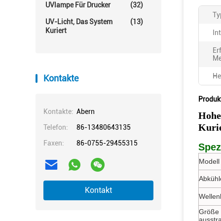
UVlampe Für Drucker
(32)
Ty
UV-Licht, Das System
(13)
Kuriert
In
Er
Me
He
Kontakte
Produk
Kontakte:
Abern
Hohe
Kuri
Telefon:
86-13480643135
Faxen:
86-0755-29455315
Spez
Modell 
Abkühl
Kontakt
Wellen
Größe 
ausstr