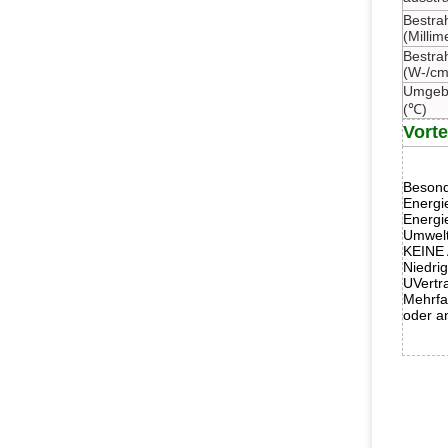
Bestra
(Millim
Bestrah
(W-/cm
Umgeb
(℃)
Vorte
Besond
Energi
Energi
Umwelt
KEINE 
Niedri
UVertr
Mehrfa
oder a