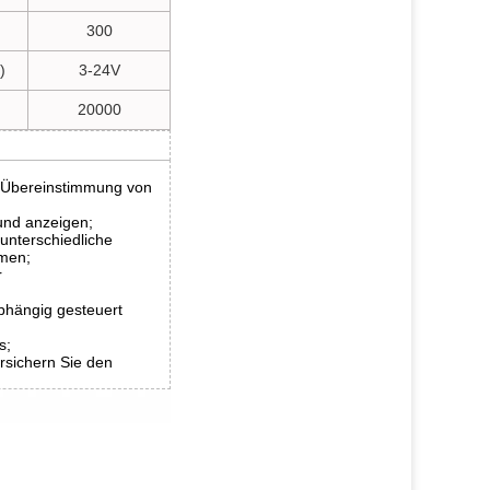
300
)
3-24V
20000
ie Übereinstimmung von
 und anzeigen;
unterschiedliche
mmen;
r
hängig gesteuert
s;
sichern Sie den