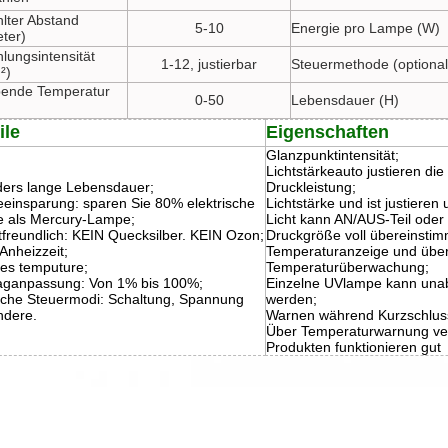
hlter Abstand
5-10
Energie pro Lampe (W)
eter)
lungsintensität
1-12, justierbar
Steuermethode (optional
²)
ende Temperatur
0-50
Lebensdauer (H)
ile
Eigenschaften
Glanzpunktintensität;
Lichtstärkeauto justieren d
ers lange Lebensdauer;
Druckleistung;
eeinsparung: sparen Sie 80% elektrische
Lichtstärke und ist justieren
e als Mercury-Lampe;
Licht kann AN/AUS-Teil oder 
freundlich: KEIN Quecksilber. KEIN Ozon;
Druckgröße voll übereinsti
Anheizzeit;
Temperaturanzeige und übe
ges temputure;
Temperaturüberwachung;
aganpassung: Von 1% bis 100%;
Einzelne UVlampe kann unab
che Steuermodi: Schaltung, Spannung
werden;
ndere.
Warnen während Kurzschlus
Über Temperaturwarnung ver
Produkten funktionieren gut