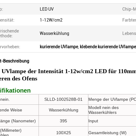
p:
LED UV
Chip-M
tensität:
1-12W/cm2
Farbte
frischende
Wasserkühlung
Lebens
thode:
rvorheben:
kurierende UVlampe
,
klebende kurierende UVlampe
t-Beschreibung
 UVlampe der Intensität 1-12w/cm2 LED für 110mm
eren des Ofens
ifikationen
nein.
SLLD-1002528B-01
Menge der UVlampe (PC
Modell nein des
ende Weise
Wasserkühlung
Wasserkühlers
länge (Nanometer)
395
Input
(Millimeter)
100X25
Gesamtleistung (W)
ahlen