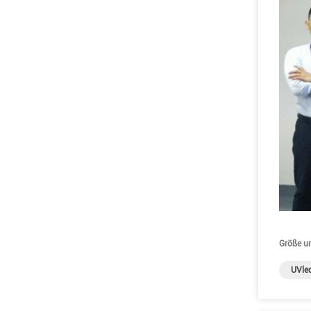
Größe u
UVle