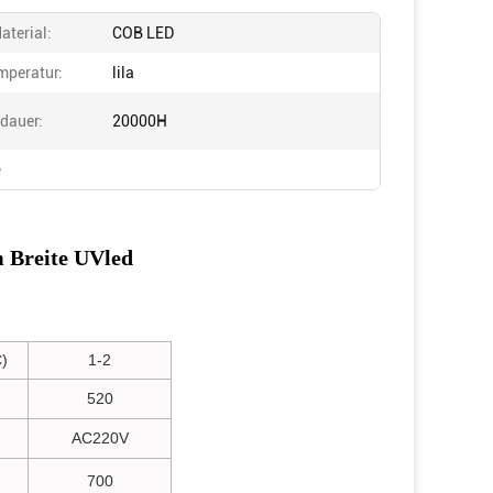
aterial:
COB LED
mperatur:
lila
dauer:
20000H
 Breite UVled
)
1-2
520
AC220V
700