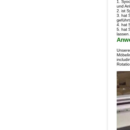
1.
Syoc
und Anl
2. ist 
3. hat
geführ
4. hat 
5. hat 
lassen.
Anw
Unsere 
Möbelin
includi
Rotati