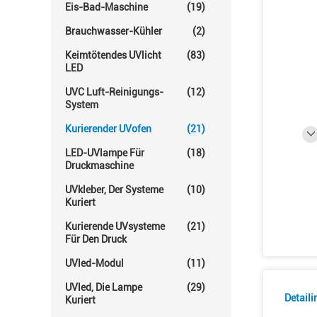
Eis-Bad-Maschine
(19)
Brauchwasser-Kühler
(2)
Keimtötendes UVlicht
(83)
LED
UVC Luft-Reinigungs-
(12)
System
Kurierender UVofen
(21)
LED-UVlampe Für
(18)
Druckmaschine
UVkleber, Der Systeme
(10)
Kuriert
Kurierende UVsysteme
(21)
Für Den Druck
UVled-Modul
(11)
UVled, Die Lampe
(29)
Detail
Kuriert