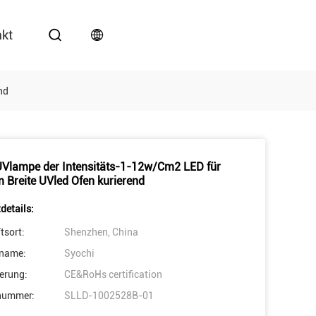
akt
nd
Vlampe der Intensitäts-1-12w/Cm2 LED für
Breite UVled Ofen kurierend
details:
tsort:
Shenzhen, China
name:
Syochi
ierung:
CE&RoHs certification
nummer:
SLLD-1002528B-01