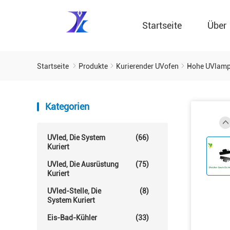
Startseite
Über
Startseite
Produkte
Kurierender UVofen
Hohe UVlampe
Kategorien
UVled, Die System
(66)
Kuriert
UVled, Die Ausrüstung
(75)
Kuriert
UVled-Stelle, Die
(8)
System Kuriert
Eis-Bad-Kühler
(33)