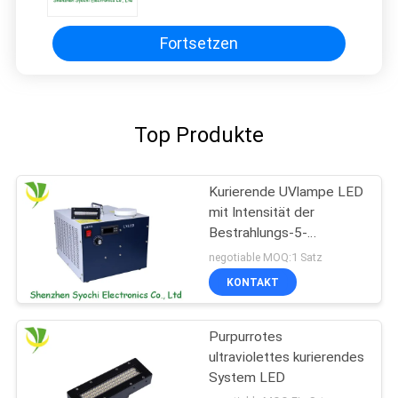
Fortsetzen
Top Produkte
Kurierende UVlampe LED
mit Intensität der
Bestrahlungs-5-
12w/Cm2
negotiable MOQ:1 Satz
KONTAKT
Purpurrotes
ultraviolettes kurierendes
System LED