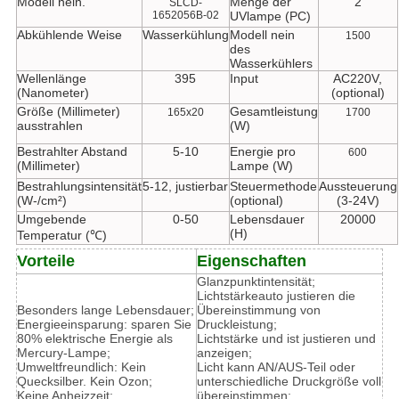
Modell nein.
Menge der
2
SLCD-
1652056B-02
UVlampe (PC)
Abkühlende Weise
Wasserkühlung
Modell nein
1500
des
Wasserkühlers
Wellenlänge
395
Input
AC220V,
(Nanometer)
(optional)
Größe (Millimeter)
Gesamtleistung
165x20
1700
ausstrahlen
(W)
Bestrahlter Abstand
5-10
Energie pro
600
(Millimeter)
Lampe (W)
Bestrahlungsintensität
5-12, justierbar
Steuermethode
Aussteuerung
(W-/cm²)
(optional)
(3-24V)
Umgebende
0-50
Lebensdauer
20000
(H)
Temperatur (℃)
Vorteile
Eigenschaften
Glanzpunktintensität;
Lichtstärkeauto justieren die
Besonders lange Lebensdauer;
Übereinstimmung von
Energieeinsparung: sparen Sie
Druckleistung;
80% elektrische Energie als
Lichtstärke und ist justieren und
Mercury-Lampe;
anzeigen;
Umweltfreundlich: Kein
Licht kann AN/AUS-Teil oder
Quecksilber. Kein Ozon;
unterschiedliche Druckgröße voll
Keine Anheizzeit;
übereinstimmen;