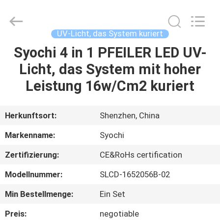
Shenzhen
Syochi
Electronics
Co.,
Ltd.
UV-Licht, das System kuriert
All
Rights
Syochi 4 in 1 PFEILER LED UV-
HAUS
Reserved.
Licht, das System mit hoher
PRODUKTE
Leistung 16w/Cm2 kuriert
ÜBER
Herkunftsort:
Shenzhen, China
UNS
Markenname:
Syochi
Zertifizierung:
CE&RoHs certification
FABRIK-
Modellnummer:
SLCD-1652056B-02
AUSFLUG
Min Bestellmenge:
Ein Set
QUALITÄTSKONTROLLE
Preis:
negotiable