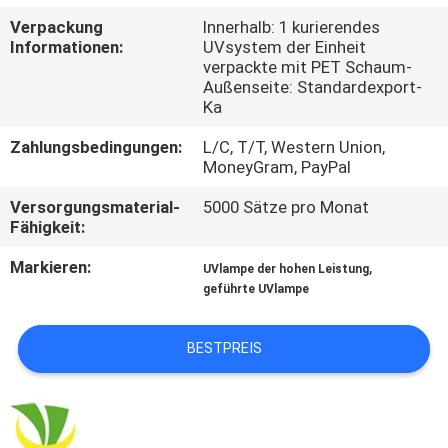
Verpackung
Innerhalb: 1 kurierendes
TRETEN
Informationen:
UVsystem der Einheit
verpackte mit PET Schaum-
SIE
Außenseite: Standardexport-
MIT
Ka
UNS
Zahlungsbedingungen:
L/C, T/T, Western Union,
MoneyGram, PayPal
IN
Versorgungsmaterial-
5000 Sätze pro Monat
VERBINDUNG
Fähigkeit:
Markieren:
,
UVlampe der hohen Leistung
NACHRICHTEN
geführte UVlampe
FORDERN
BESTPREIS
SIE
EIN
ZITAT