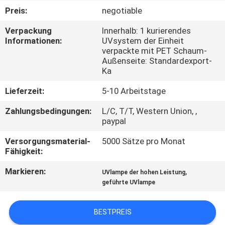
Preis:
negotiable
TRETEN
Verpackung
Innerhalb: 1 kurierendes
SIE
Informationen:
UVsystem der Einheit
verpackte mit PET Schaum-
MIT
Außenseite: Standardexport-
UNS
Ka
IN
Lieferzeit:
5-10 Arbeitstage
VERBINDUNG
Zahlungsbedingungen:
L/C, T/T, Western Union, ,
paypal
NACHRICHTEN
Versorgungsmaterial-
5000 Sätze pro Monat
Fähigkeit:
FORDERN
Markieren:
,
UVlampe der hohen Leistung
geführte UVlampe
SIE
EIN
BESTPREIS
ZITAT