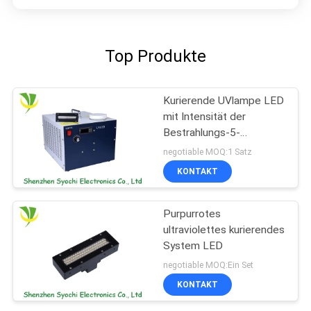
Top Produkte
Kurierende UVlampe LED
mit Intensität der
Bestrahlungs-5-
12w/Cm2
negotiable MOQ:1 Satz
KONTAKT
Purpurrotes
ultraviolettes kurierendes
System LED
negotiable MOQ:Ein Set
KONTAKT