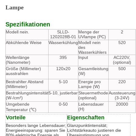
Lampe
Spezifikationen
Modell nein.
SLLD-
Menge der
2
1202028B-01
UVlampe (PC)
Abkühlende Weise
Wasserkühlung
Modell nein
520
des
Wasserkühlers
Wellenlänge
395
Input
AC220V,
(Nanometer)
(optional)
Größe (Millimeter)
120x20
Gesamtleistung
500
ausstrahlen
(W)
Bestrahlter Abstand
5-10
Energie pro
220
(Millimeter)
Lampe (W)
Bestrahlungsintensität
5-10, justierbar
Steuermethode
Aussteuerung
(W-/cm²)
(optional)
(3-24V)
Umgebende
0-50
Lebensdauer
20000
(H)
Temperatur (℃)
Vorteile
Eigenschaften
Besonders lange Lebensdauer;
Glanzpunktintensität;
Energieeinsparung: sparen Sie
Lichtstärkeauto justieren die
80% elektrische Energie als
Übereinstimmung von