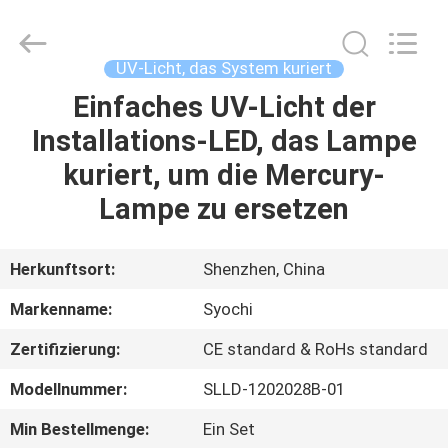
Shenzhen
Syochi
Electronics
Co.,
Ltd.
UV-Licht, das System kuriert
All
Rights
Einfaches UV-Licht der
HAUS
Reserved.
Installations-LED, das Lampe
PRODUKTE
kuriert, um die Mercury-
Lampe zu ersetzen
ÜBER
UNS
Herkunftsort:
Shenzhen, China
Markenname:
Syochi
FABRIK-
Zertifizierung:
CE standard & RoHs standard
AUSFLUG
Modellnummer:
SLLD-1202028B-01
QUALITÄTSKONTROLLE
Min Bestellmenge:
Ein Set