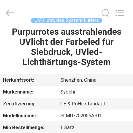
Shenzhen
Syochi
Electronics
Co.,
Ltd.
UV-Licht, das System kuriert
All
Rights
Purpurrotes ausstrahlendes
HAUS
Reserved.
UVlicht der Farbeled für
PRODUKTE
Siebdruck, UVled-
Lichthärtungs-System
ÜBER
UNS
Herkunftsort:
Shenzhen, China
Markenname:
Syochi
FABRIK-
Zertifizierung:
CE & RoHs standard
AUSFLUG
Modellnummer:
SLMD-702056A-01
QUALITÄTSKONTROLLE
Min Bestellmenge:
1 Satz