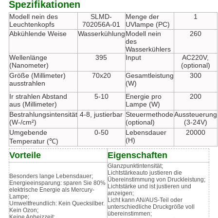
Spezifikationen
Modell nein des
SLMD-
Menge der
1
Leuchtenkopfs
702056A-01
UVlampe (PC)
Abkühlende Weise
Wasserkühlung
Modell nein
260
des
Wasserkühlers
Wellenlänge
395
Input
AC220V,
(Nanometer)
(optional)
Größe (Millimeter)
70x20
Gesamtleistung
300
ausstrahlen
(W)
Ir strahlen Abstand
5-10
Energie pro
200
aus (Millimeter)
Lampe (W)
Bestrahlungsintensität
4-8, justierbar
Steuermethode
Aussteuerung
(W-/cm²)
(optional)
(3-24V)
Umgebende
0-50
Lebensdauer
20000
(H)
Temperatur (℃)
Vorteile
Eigenschaften
Glanzpunktintensität;
Lichtstärkeauto justieren die
Besonders lange Lebensdauer;
Übereinstimmung von Druckleistung;
Energieeinsparung: sparen Sie 80%
Lichtstärke und ist justieren und
elektrische Energie als Mercury-
anzeigen;
Lampe;
Licht kann AN/AUS-Teil oder
Umweltfreundlich: Kein Quecksilber.
unterschiedliche Druckgröße voll
Kein Ozon;
übereinstimmen;
Keine Anheizzeit;