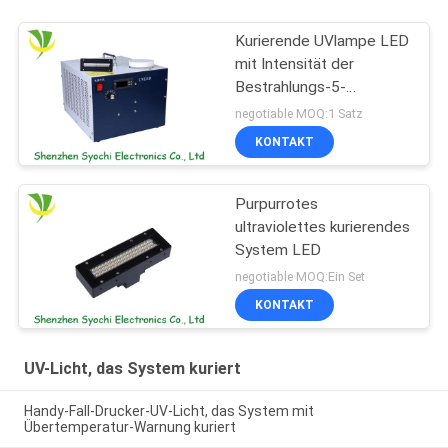
Kurierende UVlampe LED
mit Intensität der
Bestrahlungs-5-
12w/Cm2
negotiable MOQ:1 Satz
KONTAKT
Purpurrotes
ultraviolettes kurierendes
System LED
negotiable MOQ:Ein Set
KONTAKT
UV-Licht, das System kuriert
Handy-Fall-Drucker-UV-Licht, das System mit
Übertemperatur-Warnung kuriert