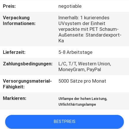
Preis:
negotiable
TRETEN
Verpackung
Innerhalb: 1 kurierendes
SIE
Informationen:
UVsystem der Einheit
verpackte mit PET Schaum-
MIT
Außenseite: Standardexport-
UNS
Ka
IN
Lieferzeit:
5-8 Arbeitstage
VERBINDUNG
Zahlungsbedingungen:
L/C, T/T, Western Union,
MoneyGram, PayPal
NACHRICHTEN
Versorgungsmaterial-
5000 Sätze pro Monat
Fähigkeit:
FORDERN
Markieren:
,
UVlampe der hohen Leistung
UVlichthärtungslampe
SIE
EIN
BESTPREIS
ZITAT