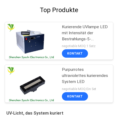
Top Produkte
Kurierende UVlampe LED
mit Intensität der
Bestrahlungs-5-
12w/Cm2
negotiable MOQ:1 Satz
KONTAKT
Purpurrotes
ultraviolettes kurierendes
System LED
negotiable MOQ:Ein Set
KONTAKT
UV-Licht, das System kuriert