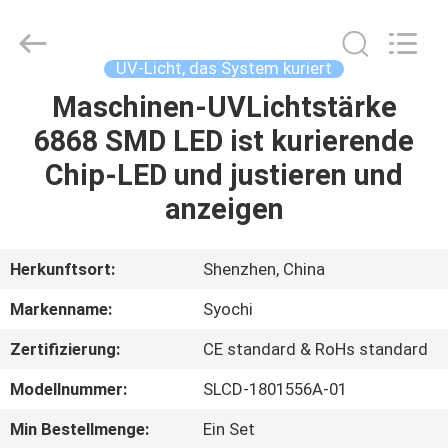
Shenzhen
Syochi
Electronics
Co.,
Ltd.
UV-Licht, das System kuriert
All
Rights
Maschinen-UVLichtstärke
HAUS
Reserved.
6868 SMD LED ist kurierende
PRODUKTE
Chip-LED und justieren und
anzeigen
ÜBER
UNS
Herkunftsort:
Shenzhen, China
Markenname:
Syochi
FABRIK-
Zertifizierung:
CE standard & RoHs standard
AUSFLUG
Modellnummer:
SLCD-1801556A-01
QUALITÄTSKONTROLLE
Min Bestellmenge:
Ein Set