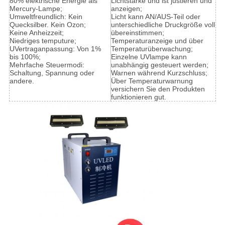
80% elektrische Energie als
Lichtstärke und ist justieren und
Mercury-Lampe;
anzeigen;
Umweltfreundlich: Kein
Licht kann AN/AUS-Teil oder
Quecksilber. Kein Ozon;
unterschiedliche Druckgröße voll
Keine Anheizzeit;
übereinstimmen;
Niedriges temputure;
Temperaturanzeige und über
UVertraganpassung: Von 1%
Temperaturüberwachung;
bis 100%;
Einzelne UVlampe kann
Mehrfache Steuermodi:
unabhängig gesteuert werden;
Schaltung, Spannung oder
Warnen während Kurzschluss;
andere.
Über Temperaturwarnung
versichern Sie den Produkten
funktionieren gut.