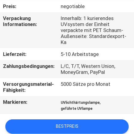
Preis:
negotiable
TRETEN
Verpackung
Innerhalb: 1 kurierendes
SIE
Informationen:
UVsystem der Einheit
verpackte mit PET Schaum-
MIT
Außenseite: Standardexport-
UNS
Ka
IN
Lieferzeit:
5-10 Arbeitstage
VERBINDUNG
Zahlungsbedingungen:
L/C, T/T, Western Union,
MoneyGram, PayPal
NACHRICHTEN
Versorgungsmaterial-
5000 Sätze pro Monat
Fähigkeit:
FORDERN
Markieren:
,
UVlichthärtungslampe
geführte UVlampe
SIE
EIN
BESTPREIS
ZITAT