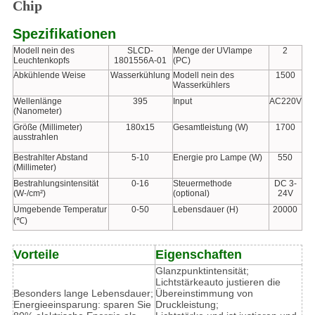
Chip
Spezifikationen
Modell nein des
SLCD-
Menge der UVlampe
2
Leuchtenkopfs
1801556A-01
(PC)
Abkühlende Weise
Wasserkühlung
Modell nein des
1500
Wasserkühlers
Wellenlänge
395
Input
AC220V
(Nanometer)
Größe (Millimeter)
180x15
Gesamtleistung (W)
1700
ausstrahlen
Bestrahlter Abstand
5-10
Energie pro Lampe (W)
550
(Millimeter)
Bestrahlungsintensität
0-16
Steuermethode
DC 3-
(W-/cm²)
(optional)
24V
Umgebende Temperatur
0-50
Lebensdauer (H)
20000
(℃)
Vorteile
Eigenschaften
Glanzpunktintensität;
Lichtstärkeauto justieren die
Besonders lange Lebensdauer;
Übereinstimmung von
Energieeinsparung: sparen Sie
Druckleistung;