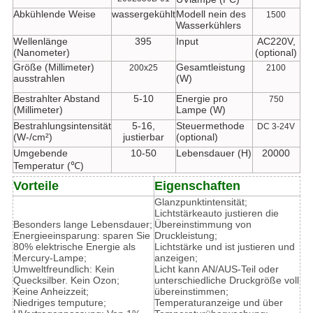
Abkühlende Weise
wassergekühlt
Modell nein des
1500
Wasserkühlers
Wellenlänge
395
Input
AC220V,
(Nanometer)
(optional)
Größe (Millimeter)
Gesamtleistung
200x25
2100
ausstrahlen
(W)
Bestrahlter Abstand
5-10
Energie pro
750
(Millimeter)
Lampe (W)
Bestrahlungsintensität
5-16,
Steuermethode
DC 3-24V
(W-/cm²)
justierbar
(optional)
Umgebende
10-50
Lebensdauer (H)
20000
Temperatur (℃)
Vorteile
Eigenschaften
Glanzpunktintensität;
Lichtstärkeauto justieren die
Besonders lange Lebensdauer;
Übereinstimmung von
Energieeinsparung: sparen Sie
Druckleistung;
80% elektrische Energie als
Lichtstärke und ist justieren und
Mercury-Lampe;
anzeigen;
Umweltfreundlich: Kein
Licht kann AN/AUS-Teil oder
Quecksilber. Kein Ozon;
unterschiedliche Druckgröße voll
Keine Anheizzeit;
übereinstimmen;
Niedriges temputure;
Temperaturanzeige und über