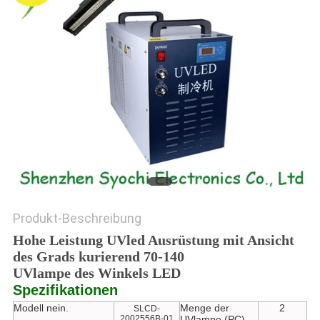
SITEMAP
PRIVACY
POLICY
Produkt-Beschreibung
Hohe Leistung UVled Ausrüstung mit Ansicht
des Grads kurierend 70-140
UVlampe des Winkels LED
Spezifikationen
Modell nein.
Menge der
2
SLCD-
2002556B-01
UVlampe (PC)