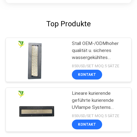
Top Produkte
Stall OEM-/ODMhoher
qualität u. sicheres
wassergekühltes
Wasserkühlung LED
850USD/SET MOQ:5 SÄTZE
kurierendes UVsystem
KONTAKT
für Offsetdruckmaschine
Lineare kurierende
geführte kurierende
UVlampe Systems
365nm 395nm 405nm
850USD/SET MOQ:5 SÄTZE
Shenzhens 1200w
KONTAKT