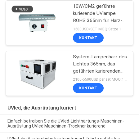
10W/CM2 geführte
kurierende UVlampe
ROHS 365nm für Harz-
Beschichtung
1500USD/SET MOQ:Sätze 1
KONTAKT
System-Lampenharz des
Lichtes 365nm, das
geführten kurierenden
UVofen des Kastens
2100-5500USD per set MOQ:1 Satz
405nm trocknet
KONTAKT
UVled, die Ausrüstung kuriert
Einfach betreiben Sie die UVled-Lichthärtungs-Maschinen-
Ausrüstung UVled Maschinen-Trockner kurierend
UVled, die Systemhohe leistung kuriert, führte geführtes