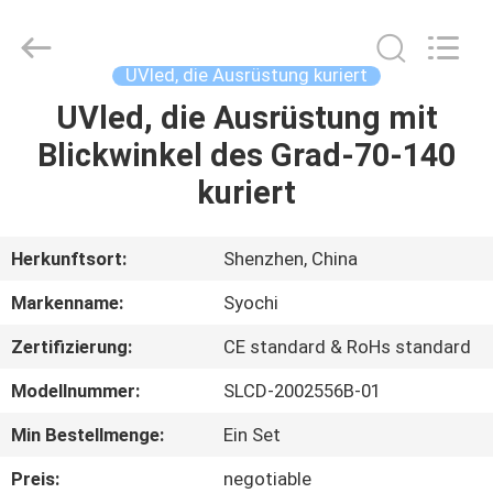
Shenzhen
Syochi
Electronics
Co.,
Ltd.
UVled, die Ausrüstung kuriert
All
Rights
UVled, die Ausrüstung mit
HAUS
Reserved.
Blickwinkel des Grad-70-140
PRODUKTE
kuriert
ÜBER
Herkunftsort:
Shenzhen, China
UNS
Markenname:
Syochi
Zertifizierung:
CE standard & RoHs standard
FABRIK-
Modellnummer:
SLCD-2002556B-01
AUSFLUG
Min Bestellmenge:
Ein Set
QUALITÄTSKONTROLLE
Preis:
negotiable