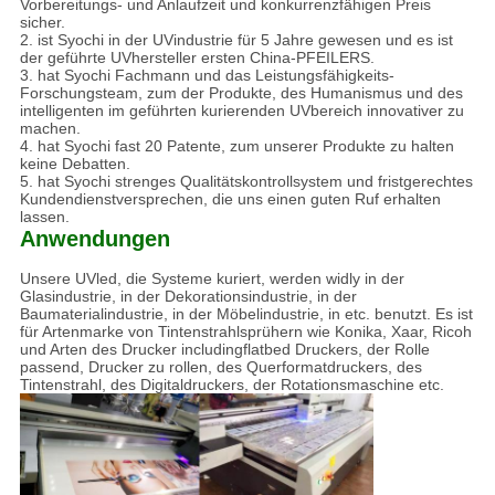
Vorbereitungs- und Anlaufzeit und konkurrenzfähigen Preis
sicher.
2. ist Syochi in der UVindustrie für 5 Jahre gewesen und es ist
der geführte UVhersteller ersten China-PFEILERS.
3. hat Syochi Fachmann und das Leistungsfähigkeits-
Forschungsteam, zum der Produkte, des Humanismus und des
intelligenten im geführten kurierenden UVbereich innovativer zu
machen.
4. hat Syochi fast 20 Patente, zum unserer Produkte zu halten
keine Debatten.
5. hat Syochi strenges Qualitätskontrollsystem und fristgerechtes
Kundendienstversprechen, die uns einen guten Ruf erhalten
lassen.
Anwendungen
Unsere UVled, die Systeme kuriert, werden widly in der
Glasindustrie, in der Dekorationsindustrie, in der
Baumaterialindustrie, in der Möbelindustrie, in etc. benutzt. Es ist
für Artenmarke von Tintenstrahlsprühern wie Konika, Xaar, Ricoh
und Arten des Drucker includingflatbed Druckers, der Rolle
passend, Drucker zu rollen, des Querformatdruckers, des
Tintenstrahl, des Digitaldruckers, der Rotationsmaschine etc.