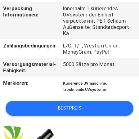
Verpackung
Innerhalb: 1 kurierendes
TRETEN
Informationen:
UVsystem der Einheit
verpackte mit PET Schaum-
SIE
Außenseite: Standardexport-
MIT
Ka
UNS
Zahlungsbedingungen:
L/C, T/T, Western Union,
MoneyGram, PayPal
IN
Versorgungsmaterial-
5000 Sätze pro Monat
VERBINDUNG
Fähigkeit:
Markieren:
,
Kurierende UVmaschine
NACHRICHTEN
trocknende UVsysteme
FORDERN
BESTPREIS
SIE
EIN
ZITAT