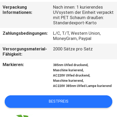
Verpackung
Nach innen: 1 kurierendes
TRETEN
Informationen:
UVsystem der Einheit verpackt
mit PET Schaum draußen:
SIE
Standardexport-Karto
MIT
Zahlungsbedingungen:
L/C, T/T, Western Union,
UNS
MoneyGram, Paypal
IN
Versorgungsmaterial-
2000 Sätze pro Satz
Fähigkeit:
VERBINDUNG
Markieren:
,
385nm UVled druckend
,
Maschine kurierend
NACHRICHTEN
,
AC220V UVled druckend
,
Maschine kurierend
AC220V 385nm UVled Lampe kurierend
FORDERN
SIE
BESTPREIS
EIN
ZITAT