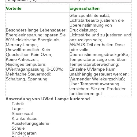
Vorteile
Eigenschaften
Glanzpunktintensität;
Lichtstärkeauto justieren die
Übereinstimmung von
Besonders lange Lebensdauer;
Druckleistung;
Energieeinsparung: sparen Sie
Lichtstärke und zu justieren und
80% elektrische Energie als
anzuzeigen sein;
Mercury-Lampe;
AN/AUS-Teil der hellen Dose
Umweltfreundlich: Kein
oder volle
Quecksilber. Kein Ozon;
Übereinstimmungsdruckgröße;
Keine Anheizzeit;
Temperaturanzeige und über
Niedriges temputure;
Temperaturüberwachung;
UVertraganpassung: 0-100%;
Einzelne UVlampe kann
Mehrfache Steuermodi:
unabhängig gesteuert werden;
Schaltung, Spannung.
Warnender Weilekurzschluß;
Über Temperaturwarnung
versichern Sie den Produkten
funktionieren gut.
Anwendung von UVled Lampe kurierend
Fabrik
Lager
Speisesaal
Krankenhaus
Ausstellungsgalerie
Schule
Kindergarten