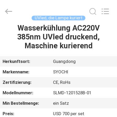
Shenzhen
Syochi
Electronics
Co.,
Ltd.
UVled, die Lampe kuriert
All
Rights
Wasserkühlung AC220V
HAUS
Reserved.
385nm UVled druckend,
PRODUKTE
Maschine kurierend
ÜBER
Herkunftsort:
Guangdong
UNS
Markenname:
SYOCHI
Zertifizierung:
CE, RoHs
FABRIK-
Modellnummer:
SLMD-1201528B-01
AUSFLUG
Min Bestellmenge:
ein Satz
QUALITÄTSKONTROLLE
Preis:
USD 700 per set