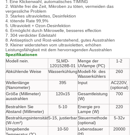
1.
Eine Klickenwahl, automatisches TIMING
2. Wählte frei die Zeit, Mikroben zu töten, vermeiden das
vergessliche Problem
3. Starkes ultraviolettes, Desinfektion
4. tötende Rate 99,9%
5. Ultraviolett + Ozon-Desinfektion
6. Ermöglicht durch Mikrowelle, besseres effection
7. 304 verdickter Edelstahl
8. Antiseptisch und Rost-widerstehend, gutes Ausstrahlen
9. Kleiner widerstehen vom ultravioletten, erhöhen
Leistungsfähigkeit mit dem hervorragenden Ausstrahlen
Spezifikationen
Modell nein.
SLMD-
Menge der
1-2
1201528B-01
UVlampe (PC)
Abkühlende Weise
Wasserkühlung
Modell-Nr. des
260
Wasserkühlers
Wellenlänge
395
Input
AC220V,
(Nanometer)
(optional)
Größe (Millimeter)
120x15
Gesamtleistung
700
ausstrahlen
(W)
Bestrahlen Sie
5-10
Energie pro
220
Abstand (Millimeter)
Lampe (W)
Bestrahlungsintensität
5-15, justierbar
Steuermethode
5-32v
(W-/cm²)
(optional)
Umgebende
10-50
Lebensdauer
20000
(H)
Temperatur (℃)