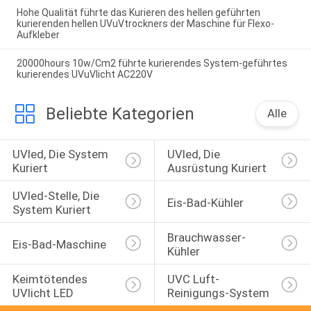
Hohe Qualität führte das Kurieren des hellen geführten
kurierenden hellen UVuVtrockners der Maschine für Flexo-
Aufkleber
20000hours 10w/Cm2 führte kurierendes System-geführtes
kurierendes UVuVlicht AC220V
Beliebte Kategorien
Alle
UVled, Die System 
UVled, Die 
Kuriert
Ausrüstung Kuriert
UVled-Stelle, Die 
Eis-Bad-Kühler
System Kuriert
Brauchwasser-
Eis-Bad-Maschine
Kühler
Keimtötendes 
UVC Luft-
UVlicht LED
Reinigungs-System