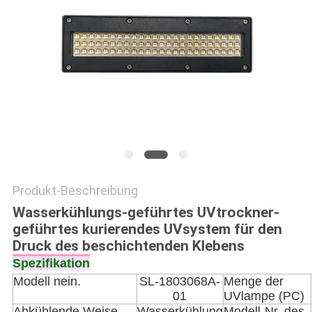
SITEMAP
PRIVACY
POLICY
Produkt-Beschreibung
Wasserkühlungs-geführtes UVtrockner-
geführtes kurierendes UVsystem für den
Druck des beschichtenden Klebens
Spezifikation
Modell nein.
SL-1803068A-
Menge der
01
UVlampe (PC)
Abkühlende Weise
Wasserkühlung
Modell-Nr. des