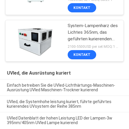
KONTAKT
System-Lampenharz des
Lichtes 365nm, das
geführten kurierenden
UVofen des Kastens
2100-5500USD per set MOQ:1 Satz
405nm trocknet
KONTAKT
UVled, die Ausrüstung kuriert
Einfach betreiben Sie die UVled-Lichthärtungs-Maschinen-
Ausrüstung UVled Maschinen-Trockner kurierend
UVled, die Systemhohe leistung kuriert, führte geführtes
kurierendes UVsystem der Reihe 385nm
UVled Datenblatt der hohen Leistung LED der Lampen-3w
395nm/405nm UVled Lampe kurierend