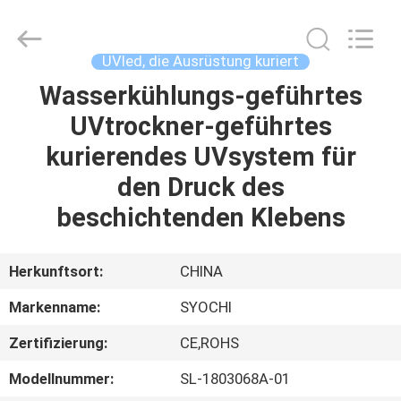
Shenzhen
Syochi
Electronics
Co.,
Ltd.
UVled, die Ausrüstung kuriert
All
Rights
Wasserkühlungs-geführtes
HAUS
Reserved.
UVtrockner-geführtes
PRODUKTE
kurierendes UVsystem für
den Druck des
ÜBER
beschichtenden Klebens
UNS
Herkunftsort:
CHINA
FABRIK-
Markenname:
SYOCHI
AUSFLUG
Zertifizierung:
CE,ROHS
QUALITÄTSKONTROLLE
Modellnummer:
SL-1803068A-01