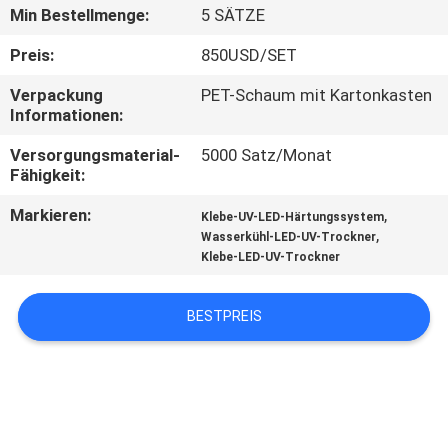
Min Bestellmenge:
5 SÄTZE
TRETEN
Preis:
850USD/SET
SIE
Verpackung
PET-Schaum mit Kartonkasten
MIT
Informationen:
UNS
Versorgungsmaterial-
5000 Satz/Monat
IN
Fähigkeit:
VERBINDUNG
Markieren:
,
Klebe-UV-LED-Härtungssystem
,
Wasserkühl-LED-UV-Trockner
Klebe-LED-UV-Trockner
NACHRICHTEN
BESTPREIS
FORDERN
SIE
EIN
ZITAT