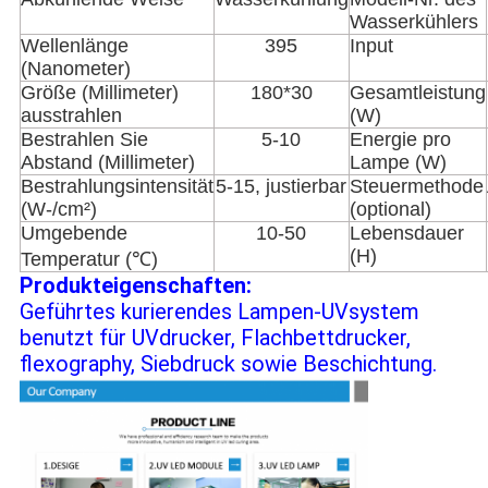
Wasserkühlers
Wellenlänge
395
Input
(Nanometer)
Größe (Millimeter)
180*30
Gesamtleistung
ausstrahlen
(W)
Bestrahlen Sie
5-10
Energie pro
Abstand (Millimeter)
Lampe (W)
Bestrahlungsintensität
5-15, justierbar
Steuermethode
(W-/cm²)
(optional)
Umgebende
10-50
Lebensdauer
(H)
Temperatur (℃)
Produkteigenschaften:
Geführtes kurierendes Lampen-UVsystem
benutzt für UVdrucker, Flachbettdrucker,
flexography, Siebdruck sowie Beschichtung.