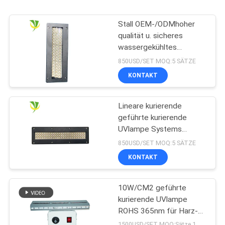
Stall OEM-/ODMhoher
qualität u. sicheres
wassergekühltes
Wasserkühlung LED
850USD/SET MOQ:5 SÄTZE
kurierendes UVsystem
KONTAKT
für Offsetdruckmaschine
Lineare kurierende
geführte kurierende
UVlampe Systems
365nm 395nm 405nm
850USD/SET MOQ:5 SÄTZE
Shenzhens 1200w
KONTAKT
10W/CM2 geführte
kurierende UVlampe
ROHS 365nm für Harz-
Beschichtung
1500USD/SET MOQ:Sätze 1