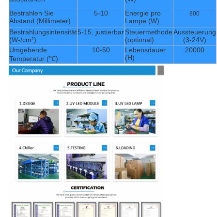
Bestrahlen Sie
5-10
Energie pro
800
Abstand (Millimeter)
Lampe (W)
Bestrahlungsintensität
5-15, justierbar
Steuermethode
Aussteuerung
(W-/cm²)
(optional)
(3-24V)
Umgebende
10-50
Lebensdauer
20000
(H)
Temperatur (℃)