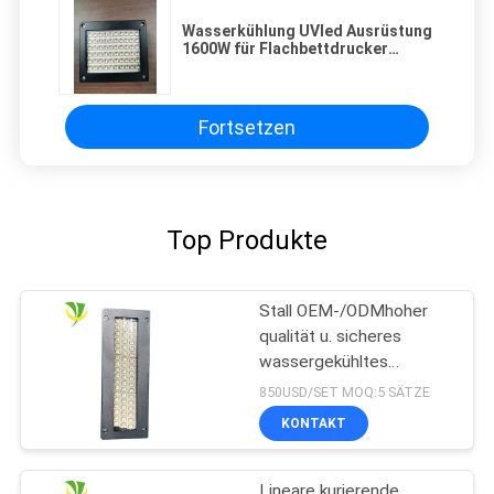
Wasserkühlung UVled Ausrüstung
1600W für Flachbettdrucker
kurierend
Fortsetzen
Top Produkte
Stall OEM-/ODMhoher
qualität u. sicheres
wassergekühltes
Wasserkühlung LED
850USD/SET MOQ:5 SÄTZE
kurierendes UVsystem
KONTAKT
für Offsetdruckmaschine
Lineare kurierende