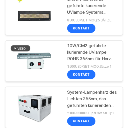
geführte kurierende
UVlampe Systems
365nm 395nm 405nm
850USD/SET MOQ:5 SÄTZE
Shenzhens 1200w
KONTAKT
10W/CM2 geführte
kurierende UVlampe
ROHS 365nm für Harz-
Beschichtung
1500USD/SET MOQ:Sätze 1
KONTAKT
System-Lampenharz des
Lichtes 365nm, das
geführten kurierenden
UVofen des Kastens
2100-5500USD per set MOQ:1 Satz
405nm trocknet
KONTAKT