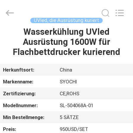
Shenzhen
Syochi
Electronics
Co.,
Ltd.
UVled, die Ausrüstung kuriert
All
Rights
Wasserkühlung UVled
HAUS
Reserved.
Ausrüstung 1600W für
PRODUKTE
Flachbettdrucker kurierend
ÜBER
Herkunftsort:
China
UNS
Markenname:
SYOCHI
Zertifizierung:
CE,ROHS
FABRIK-
Modellnummer:
SL-504068A-01
AUSFLUG
Min Bestellmenge:
5 SÄTZE
QUALITÄTSKONTROLLE
Preis:
950USD/SET