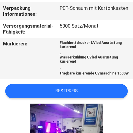
Verpackung
PET-Schaum mit Kartonkasten
TRETEN
Informationen:
SIE
Versorgungsmaterial-
5000 Satz/Monat
MIT
Fähigkeit:
UNS
Markieren:
Flachbettdrucker UVled Ausrüstung
kurierend
IN
,
Wasserkühlung UVled Ausrüstung
VERBINDUNG
kurierend
,
tragbare kurierende UVmaschine 1600W
NACHRICHTEN
BESTPREIS
FORDERN
SIE
EIN
ZITAT