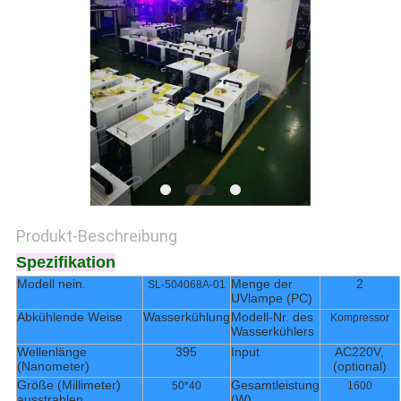
SITEMAP
PRIVACY
POLICY
Produkt-Beschreibung
Spezifikation
Modell nein.
Menge der
2
SL-504068A-01
UVlampe (PC)
Abkühlende Weise
Wasserkühlung
Modell-Nr. des
Kompressor
Wasserkühlers
Wellenlänge
395
Input
AC220V,
(Nanometer)
(optional)
Größe (Millimeter)
Gesamtleistung
50*40
1600
ausstrahlen
(W)