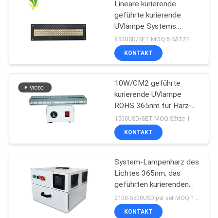
Lineare kurierende
geführte kurierende
UVlampe Systems
365nm 395nm 405nm
850USD/SET MOQ:5 SÄTZE
Shenzhens 1200w
KONTAKT
10W/CM2 geführte
kurierende UVlampe
ROHS 365nm für Harz-
Beschichtung
1500USD/SET MOQ:Sätze 1
KONTAKT
System-Lampenharz des
Lichtes 365nm, das
geführten kurierenden
UVofen des Kastens
2100-5500USD per set MOQ:1 Satz
405nm trocknet
KONTAKT