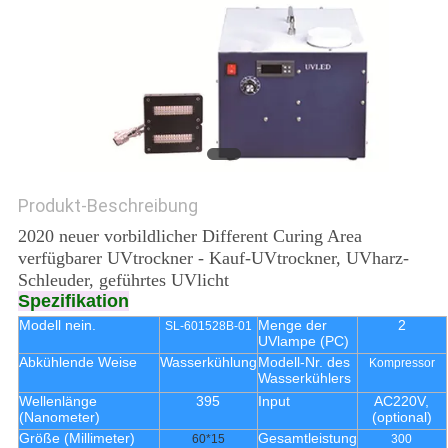
SITEMAP
PRIVACY
POLICY
Produkt-Beschreibung
2020 neuer vorbildlicher Different Curing Area
verfügbarer UVtrockner - Kauf-UVtrockner, UVharz-
Schleuder, geführtes UVlicht
Spezifikation
Modell nein.
Menge der
2
SL-601528B-01
UVlampe (PC)
Abkühlende Weise
Wasserkühlung
Modell-Nr. des
Kompressor
Wasserkühlers
Wellenlänge
395
Input
AC220V,
(Nanometer)
(optional)
Größe (Millimeter)
Gesamtleistung
60*15
300