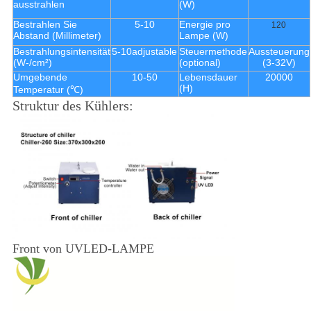
ausstrahlen
(W)
Bestrahlen Sie
5-10
Energie pro
120
Abstand (Millimeter)
Lampe (W)
Bestrahlungsintensität
5-10adjustable
Steuermethode
Aussteuerung
(W-/cm²)
(optional)
(3-32V)
Umgebende
10-50
Lebensdauer
20000
(H)
Temperatur (℃)
Struktur des Kühlers:
Front von UVLED-LAMPE