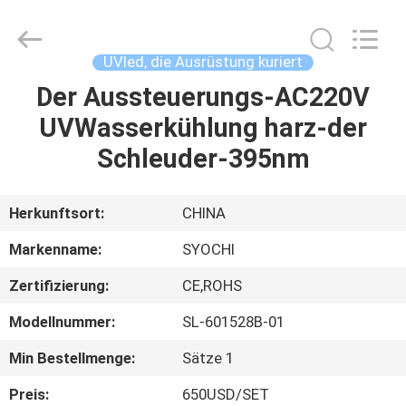
Shenzhen
Syochi
Electronics
Co.,
Ltd.
UVled, die Ausrüstung kuriert
All
Rights
Der Aussteuerungs-AC220V
HAUS
Reserved.
UVWasserkühlung harz-der
PRODUKTE
Schleuder-395nm
ÜBER
Herkunftsort:
CHINA
UNS
Markenname:
SYOCHI
Zertifizierung:
CE,ROHS
FABRIK-
Modellnummer:
SL-601528B-01
AUSFLUG
Min Bestellmenge:
Sätze 1
QUALITÄTSKONTROLLE
Preis:
650USD/SET