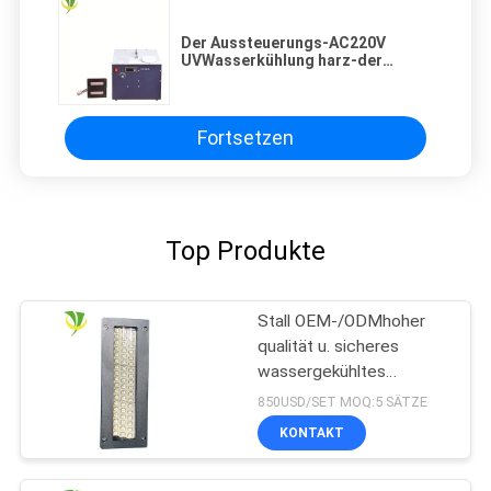
Der Aussteuerungs-AC220V
UVWasserkühlung harz-der
Schleuder-395nm
Fortsetzen
Top Produkte
Stall OEM-/ODMhoher
qualität u. sicheres
wassergekühltes
Wasserkühlung LED
850USD/SET MOQ:5 SÄTZE
kurierendes UVsystem
KONTAKT
für Offsetdruckmaschine