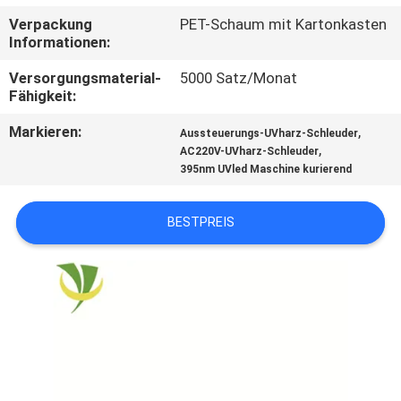
Verpackung
PET-Schaum mit Kartonkasten
TRETEN
Informationen:
SIE
Versorgungsmaterial-
5000 Satz/Monat
MIT
Fähigkeit:
UNS
Markieren:
,
Aussteuerungs-UVharz-Schleuder
,
AC220V-UVharz-Schleuder
IN
395nm UVled Maschine kurierend
VERBINDUNG
BESTPREIS
NACHRICHTEN
FORDERN
SIE
EIN
ZITAT