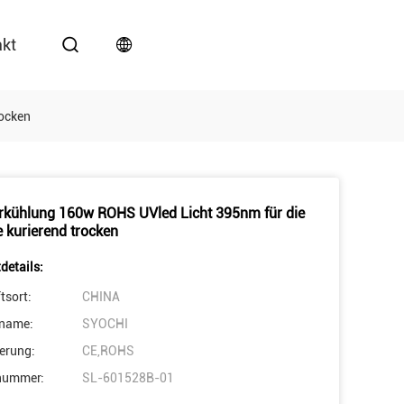
akt
rocken
kühlung 160w ROHS UVled Licht 395nm für die
e kurierend trocken
details:
tsort:
CHINA
name:
SYOCHI
ierung:
CE,ROHS
nummer:
SL-601528B-01