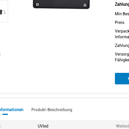
Zahlung
Min Bes
Preis:
Verpac
Informa
Zahlun
Versorg
Fähigke
informationen
Produkt-Beschreibung
t:
UVled
Wellen