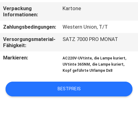
Verpackung
Kartone
TRETEN
Informationen:
SIE
Zahlungsbedingungen:
Western Union, T/T
MIT
Versorgungsmaterial-
SATZ 7000 PRO MONAT
UNS
Fähigkeit:
IN
Markieren:
,
,
AC220V-UVtinte
die Lampe kuriert
,
,
VERBINDUNG
UVtinte 365NM
die Lampe kuriert
Kopf geführte UVlampe Dx8
NACHRICHTEN
BESTPREIS
FORDERN
SIE
EIN
ZITAT