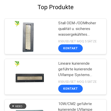
Top Produkte
Stall OEM-/ODMhoher
qualität u. sicheres
wassergekühltes
Wasserkühlung LED
850USD/SET MOQ:5 SÄTZE
kurierendes UVsystem
KONTAKT
für Offsetdruckmaschine
Lineare kurierende
geführte kurierende
UVlampe Systems
365nm 395nm 405nm
850USD/SET MOQ:5 SÄTZE
Shenzhens 1200w
KONTAKT
10W/CM2 geführte
kurierende UVlampe