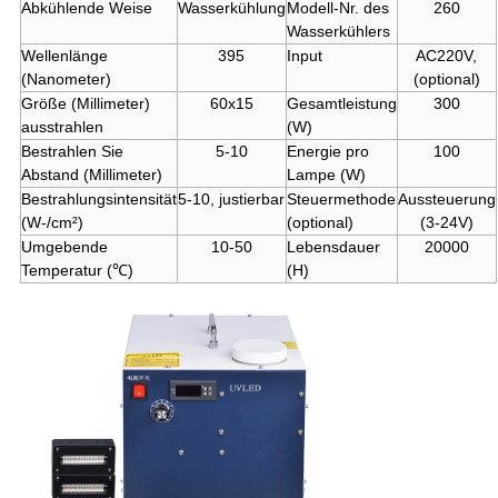
Abkühlende Weise
Wasserkühlung
Modell-Nr. des
260
Wasserkühlers
Wellenlänge
395
Input
AC220V,
(Nanometer)
(optional)
Größe (Millimeter)
60x15
Gesamtleistung
300
ausstrahlen
(W)
Bestrahlen Sie
5-10
Energie pro
100
Abstand (Millimeter)
Lampe (W)
Bestrahlungsintensität
5-10, justierbar
Steuermethode
Aussteuerung
(W-/cm²)
(optional)
(3-24V)
Umgebende
10-50
Lebensdauer
20000
Temperatur (℃)
(H)