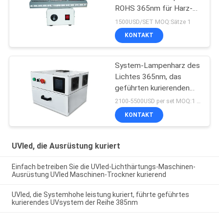
ROHS 365nm für Harz-
Beschichtung
1500USD/SET MOQ:Sätze 1
KONTAKT
System-Lampenharz des
Lichtes 365nm, das
geführten kurierenden
UVofen des Kastens
2100-5500USD per set MOQ:1 Satz
405nm trocknet
KONTAKT
UVled, die Ausrüstung kuriert
Einfach betreiben Sie die UVled-Lichthärtungs-Maschinen-
Ausrüstung UVled Maschinen-Trockner kurierend
UVled, die Systemhohe leistung kuriert, führte geführtes
kurierendes UVsystem der Reihe 385nm