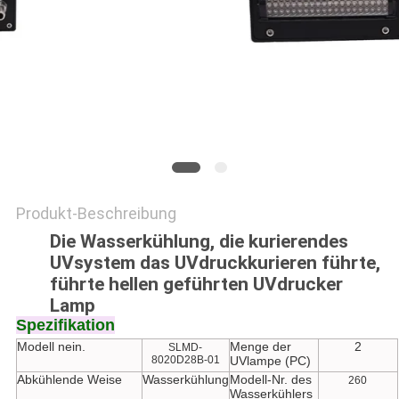
SITEMAP
PRIVACY
POLICY
Produkt-Beschreibung
Die Wasserkühlung, die kurierendes
UVsystem das UVdruckkurieren führte,
führte hellen geführten UVdrucker
Lamp
Spezifikation
Modell nein.
Menge der
2
SLMD-
8020D28B-01
UVlampe (PC)
Abkühlende Weise
Wasserkühlung
Modell-Nr. des
260
Wasserkühlers