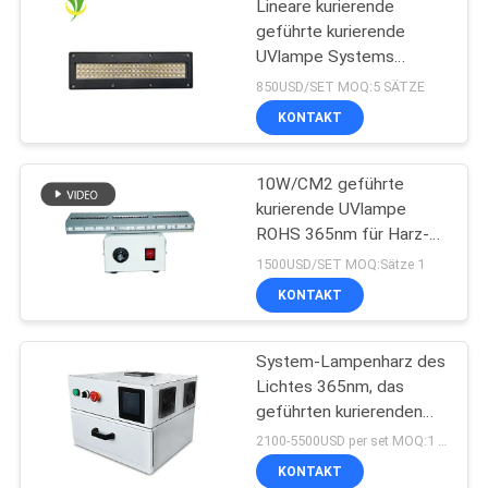
Lineare kurierende
geführte kurierende
UVlampe Systems
365nm 395nm 405nm
850USD/SET MOQ:5 SÄTZE
Shenzhens 1200w
KONTAKT
10W/CM2 geführte
kurierende UVlampe
ROHS 365nm für Harz-
Beschichtung
1500USD/SET MOQ:Sätze 1
KONTAKT
System-Lampenharz des
Lichtes 365nm, das
geführten kurierenden
UVofen des Kastens
2100-5500USD per set MOQ:1 Satz
405nm trocknet
KONTAKT