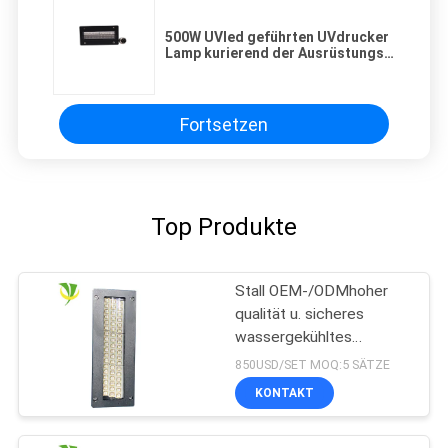
500W UVled geführten UVdrucker
Lamp kurierend der Ausrüstungs-
10w/cm2 ROHS
Fortsetzen
Top Produkte
Stall OEM-/ODMhoher
qualität u. sicheres
wassergekühltes
Wasserkühlung LED
850USD/SET MOQ:5 SÄTZE
kurierendes UVsystem
KONTAKT
für Offsetdruckmaschine