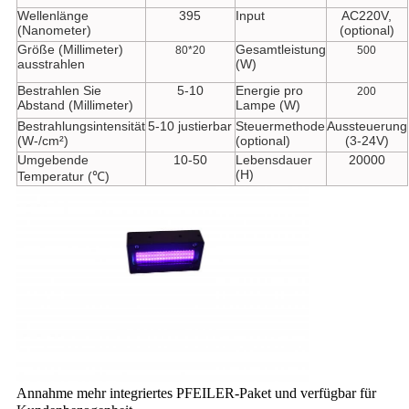
Wellenlänge
395
Input
AC220V,
(Nanometer)
(optional)
Größe (Millimeter)
Gesamtleistung
80*20
500
ausstrahlen
(W)
Bestrahlen Sie
5-10
Energie pro
200
Abstand (Millimeter)
Lampe (W)
Bestrahlungsintensität
5-10 justierbar
Steuermethode
Aussteuerung
(W-/cm²)
(optional)
(3-24V)
Umgebende
10-50
Lebensdauer
20000
(H)
Temperatur (℃)
Annahme mehr integriertes PFEILER-Paket und verfügbar für