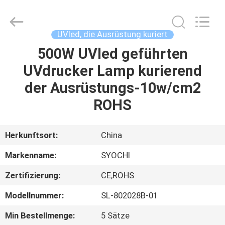
Shenzhen
Syochi
Electronics
Co.,
Ltd.
UVled, die Ausrüstung kuriert
All
Rights
500W UVled geführten
HAUS
Reserved.
UVdrucker Lamp kurierend
PRODUKTE
der Ausrüstungs-10w/cm2
ROHS
ÜBER
UNS
Herkunftsort:
China
Markenname:
SYOCHI
FABRIK-
Zertifizierung:
CE,ROHS
AUSFLUG
Modellnummer:
SL-802028B-01
QUALITÄTSKONTROLLE
Min Bestellmenge:
5 Sätze