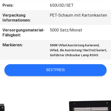
Preis:
650USD/SET
TRETEN
Verpackung
PET-Schaum mit Kartonkasten
SIE
Informationen:
MIT
Versorgungsmaterial-
5000 Satz/Monat
UNS
Fähigkeit:
IN
Markieren:
,
500W UVled Ausrüstung kurierend
,
,
UVled
die Ausrüstung 10w/Cm2 kuriert
VERBINDUNG
Geführter UVdrucker Lamp ROHS
NACHRICHTEN
BESTPREIS
FORDERN
SIE
EIN
ZITAT