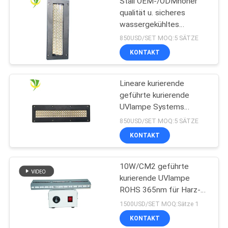
Stall OEM-/ODMhoher
qualität u. sicheres
wassergekühltes
Wasserkühlung LED
850USD/SET MOQ:5 SÄTZE
kurierendes UVsystem
KONTAKT
für Offsetdruckmaschine
Lineare kurierende
geführte kurierende
UVlampe Systems
365nm 395nm 405nm
850USD/SET MOQ:5 SÄTZE
Shenzhens 1200w
KONTAKT
10W/CM2 geführte
kurierende UVlampe
ROHS 365nm für Harz-
Beschichtung
1500USD/SET MOQ:Sätze 1
KONTAKT