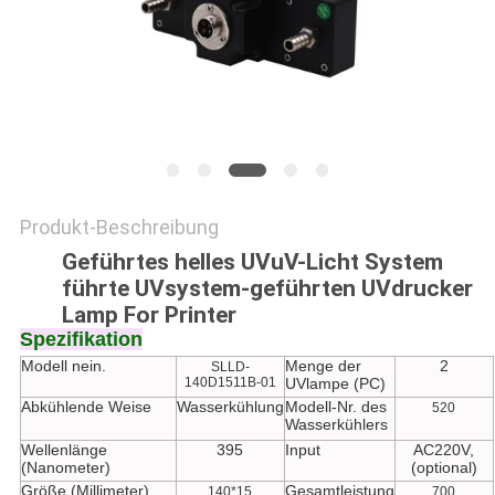
SITEMAP
PRIVACY
POLICY
Produkt-Beschreibung
Geführtes helles UVuV-Licht System
führte UVsystem-geführten UVdrucker
Lamp For Printer
Spezifikation
Modell nein.
Menge der
2
SLLD-
140D1511B-01
UVlampe (PC)
Abkühlende Weise
Wasserkühlung
Modell-Nr. des
520
Wasserkühlers
Wellenlänge
395
Input
AC220V,
(Nanometer)
(optional)
Größe (Millimeter)
Gesamtleistung
140*15
700