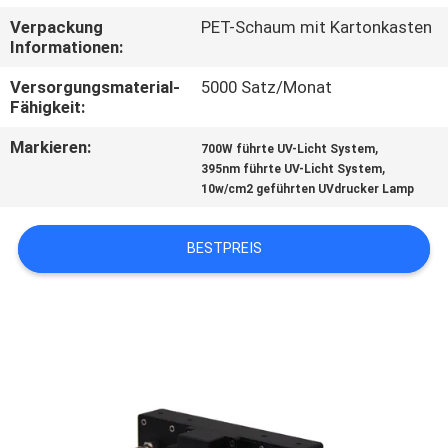
Verpackung
PET-Schaum mit Kartonkasten
TRETEN
Informationen:
SIE
Versorgungsmaterial-
5000 Satz/Monat
MIT
Fähigkeit:
UNS
Markieren:
,
700W führte UV-Licht System
,
395nm führte UV-Licht System
IN
10w/cm2 geführten UVdrucker Lamp
VERBINDUNG
BESTPREIS
NACHRICHTEN
FORDERN
SIE
EIN
ZITAT