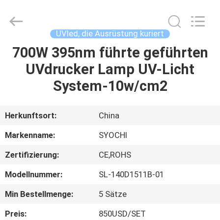
Shenzhen
Syochi
Electronics
Co.,
Ltd.
UVled, die Ausrüstung kuriert
All
Rights
700W 395nm führte geführten
HAUS
Reserved.
UVdrucker Lamp UV-Licht
PRODUKTE
System-10w/cm2
ÜBER
Herkunftsort:
China
UNS
Markenname:
SYOCHI
Zertifizierung:
CE,ROHS
FABRIK-
Modellnummer:
SL-140D1511B-01
AUSFLUG
Min Bestellmenge:
5 Sätze
QUALITÄTSKONTROLLE
Preis:
850USD/SET