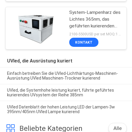
System-Lampenharz des
Lichtes 365nm, das
geführten kurierenden
UVofen des Kastens
2100-5500USD per set MOQ:1 Satz
405nm trocknet
KONTAKT
UVled, die Ausrüstung kuriert
Einfach betreiben Sie die UVled-Lichthärtungs-Maschinen-
Ausrüstung UVled Maschinen-Trockner kurierend
UVled, die Systemhohe leistung kuriert, führte geführtes
kurierendes UVsystem der Reihe 385nm
UVled Datenblatt der hohen Leistung LED der Lampen-3w
395nm/405nm UVled Lampe kurierend
Beliebte Kategorien
Alle