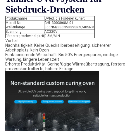
Siebdruck-Drucken
Produktname
UVled, die Förderer kuriert
Modell No
GHL-3003068A-01
Wellenlänge
365NM/385NM/395NM/405NM
Spannung
AC220V
Förderergeschwindigkeit
0-5M/MIN
Vorteil:
Nachhaltigkeit: Keine Quecksilberbeseitigung, sichererer
Arbeitsplatz, kein Ozon
Funktionierende Wirtschaft: Bis 50% Energiesparen, niedrige
Wartung, längere Lebenszeit
Erhöhte Produktivität: Geringfügige Wärmeübertragung, festere
prozesskontrollierte, höhere Erträge