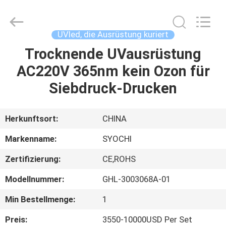
Shenzhen
Syochi
Electronics
Co.,
Ltd.
UVled, die Ausrüstung kuriert
All
Rights
Trocknende UVausrüstung
HAUS
Reserved.
AC220V 365nm kein Ozon für
PRODUKTE
Siebdruck-Drucken
ÜBER
Herkunftsort:
CHINA
UNS
Markenname:
SYOCHI
Zertifizierung:
CE,ROHS
FABRIK-
Modellnummer:
GHL-3003068A-01
AUSFLUG
Min Bestellmenge:
1
QUALITÄTSKONTROLLE
Preis:
3550-10000USD Per Set