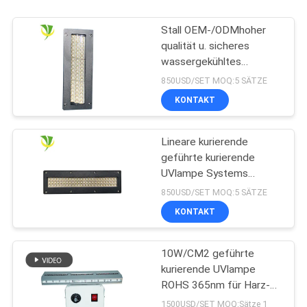
Stall OEM-/ODMhoher
qualität u. sicheres
wassergekühltes
Wasserkühlung LED
850USD/SET MOQ:5 SÄTZE
kurierendes UVsystem
KONTAKT
für Offsetdruckmaschine
Lineare kurierende
geführte kurierende
UVlampe Systems
365nm 395nm 405nm
850USD/SET MOQ:5 SÄTZE
Shenzhens 1200w
KONTAKT
10W/CM2 geführte
kurierende UVlampe
ROHS 365nm für Harz-
Beschichtung
1500USD/SET MOQ:Sätze 1