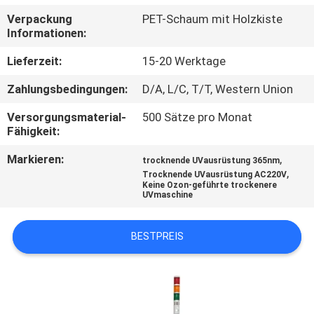
Verpackung
PET-Schaum mit Holzkiste
TRETEN
Informationen:
SIE
Lieferzeit:
15-20 Werktage
MIT
Zahlungsbedingungen:
D/A, L/C, T/T, Western Union
UNS
Versorgungsmaterial-
500 Sätze pro Monat
IN
Fähigkeit:
VERBINDUNG
Markieren:
,
trocknende UVausrüstung 365nm
,
Trocknende UVausrüstung AC220V
Keine Ozon-geführte trockenere
NACHRICHTEN
UVmaschine
FORDERN
BESTPREIS
SIE
EIN
ZITAT