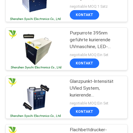
kuriert Wellenlänge der
negotiable MOQ:1 Satz
System-395nm kuriert
KONTAKT
SITEMAP
Purpurrote 395nm
PRIVACY
geführte kurierende
POLICY
UVmaschine, LED-
UVlichthärtungs-System
negotiable MOQ:Ein Set
eine Jahr-Garantie
KONTAKT
Glanzpunkt-Intensität
UVled System,
kurierende
UVlebensdauer der
negotiable MOQ:Ein Set
Maschinen-20000h
KONTAKT
kurierend
Flachbettdrucker-