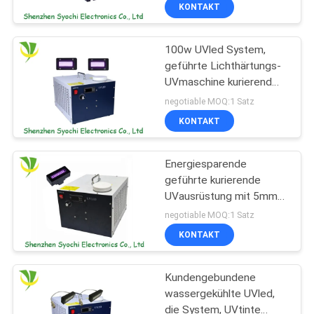
KONTAKT
TRETEN
100w UVled System,
SIE
geführte Lichthärtungs-
MIT
UVmaschine kurierend
UNS
für Epson-Drucker-Kopf
negotiable MOQ:1 Satz
IN
KONTAKT
VERBINDUNG
Energiesparende
geführte kurierende
NACHRICHTEN
UVausrüstung mit 5mm-
10mm Bestrahlungs-
negotiable MOQ:1 Satz
Abstand
FORDERN
KONTAKT
SIE
Kundengebundene
EIN
wassergekühlte UVled,
ZITAT
die System, UVtinte