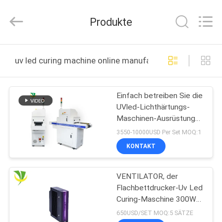
Shenzhen
Syochi
Electronics
Produkte
Co.,
Ltd.
All
Rights
HAUS
Reserved.
uv led curing machine online manufacture
PRODUKTE
Einfach betreiben Sie die
UVled-Lichthärtungs-
ÜBER
Maschinen-Ausrüstung
UNS
UVled Maschinen-
3550-10000USD Per Set MOQ:1
Trockner kurierend
KONTAKT
FABRIK-
VENTILATOR, der
AUSFLUG
Flachbettdrucker-Uv Led
Curing-Maschine 300W
QUALITÄTSKONTROLLE
abkühlt
650USD/SET MOQ:5 SÄTZE