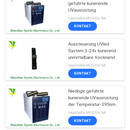
geführte kurierende
UVausrüstung
negotiable MOQ:Ein Set
KONTAKT
Aussteuerung UVled
System 3-24v kurierend
unmittelbare trocknende
Aushärtungszeit DCs
negotiable MOQ:Ein Set
KONTAKT
Niedrige geführte
kurierende UVausrüstung
der Temperatur-395nm
mit mehrfachen
negotiable MOQ:Ein Set
Steuermodi
KONTAKT