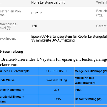
t:
Hohe Leistung geführt
Wellen
Betrie
sstrahlen Von
Purpur
rbe:
(℃):
trachtungs-
120
Garant
nkel (°):
Epson UV-Härtungssystem für Köpfe
,
Leistungsfä
rvorheben:
35 mm breite UV-Aufheizung
t-Beschreibung
Breiten-kurierendes UVsystem für epson geht leistungsfähige
ckner voran
Nr. des Leuchtenkopfs
SL-351500A-01
Menge der UVlampe (P
Modell-Nr. des
ende Weise
Wasserkühlung
Wasserkühlers
änge (Nanometer)
395
Input
größe (Millimeter)
35x15
Gesamtleistung (W)
hlen