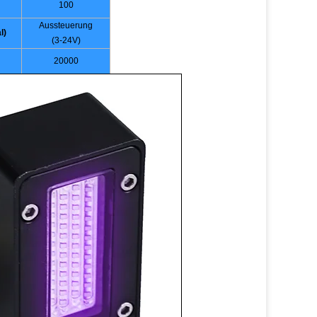
100
Aussteuerung
l)
(3-24V)
20000