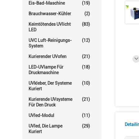
Eis-Bad-Maschine
(19)
Brauchwasser-Kühler
(2)
Keimtötendes UVlicht
(83)
LED
UVC Luft-Reinigungs-
(12)
System
Kurierender UVofen
(21)
LED-UVlampe Für
(18)
Druckmaschine
UVkleber, Der Systeme
(10)
Kuriert
Kurierende UVsysteme
(21)
Für Den Druck
UVled-Modul
(11)
Detail
UVled, Die Lampe
(29)
Kuriert