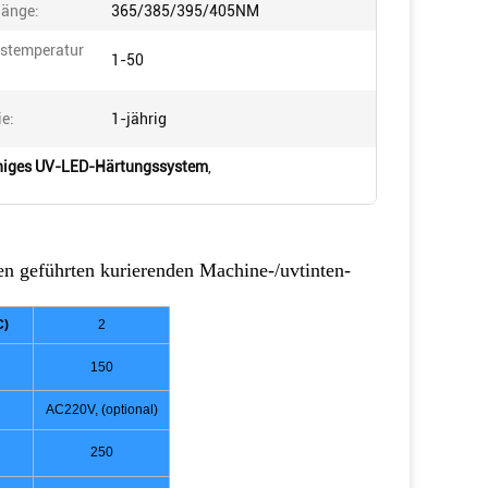
länge:
365/385/395/405NM
bstemperatur
1-50
ie:
1-jährig
higes UV-LED-Härtungssystem
,
n geführten kurierenden Machine-/uvtinten-
C)
2
150
AC220V, (optional)
250