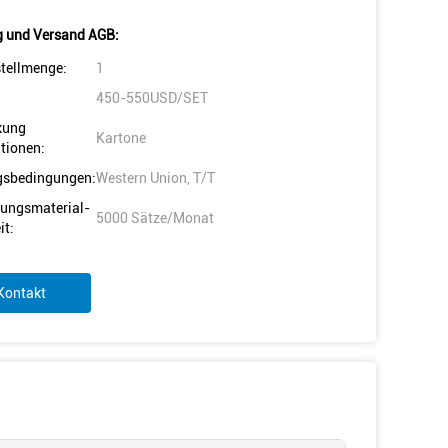
 und Versand AGB:
tellmenge:
1
450-550USD/SET
kung
Kartone
tionen:
gsbedingungen:
Western Union, T/T
ungsmaterial-
5000 Sätze/Monat
it:
Kontakt