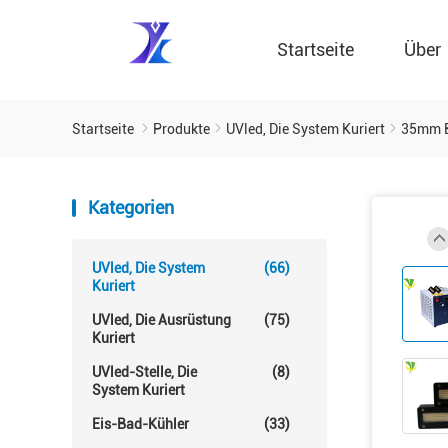
Startseite
Über
Startseite
Produkte
UVled, Die System Kuriert
35mm Br
Kategorien
UVled, Die System
(66)
Kuriert
UVled, Die Ausrüstung
(75)
Kuriert
UVled-Stelle, Die
(8)
System Kuriert
Eis-Bad-Kühler
(33)