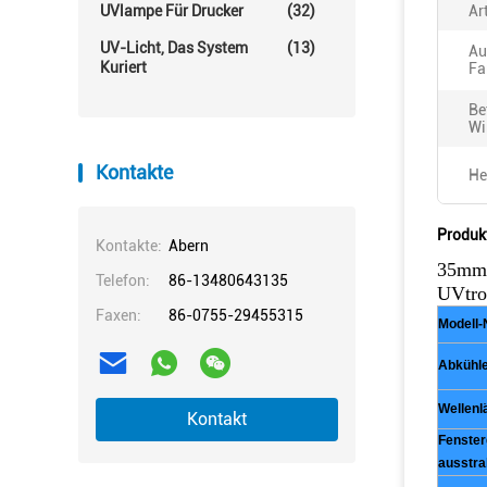
UVlampe Für Drucker
(32)
Ar
UV-Licht, Das System
(13)
Au
Kuriert
Fa
Be
Wi
Kontakte
He
Produk
Kontakte:
Abern
35mm 
Telefon:
86-13480643135
UVtro
Faxen:
86-0755-29455315
Modell-
Abkühl
Wellenl
Kontakt
Fenster
ausstra