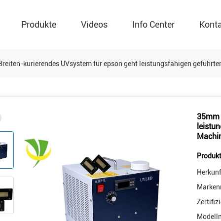
Produkte
Videos
Info Center
Kont
eiten-kurierendes UVsystem für epson geht leistungsfähigen geführte
35mm B
leistu
Machin
Produkt
Herkunf
Marken
Zertifiz
Modell