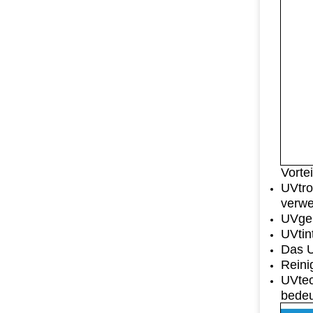
Vorte
UVtro
verw
UVgeb
UVtin
Das U
Reini
UVtec
bedeu