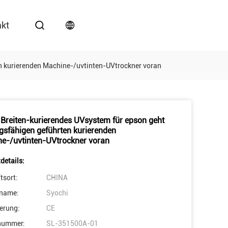
akt
n kurierenden Machine-/uvtinten-UVtrockner voran
reiten-kurierendes UVsystem für epson geht
ngsfähigen geführten kurierenden
e-/uvtinten-UVtrockner voran
details:
tsort:
CHINA
name:
Syochi
ierung:
CE
nummer:
SL-351500A-01