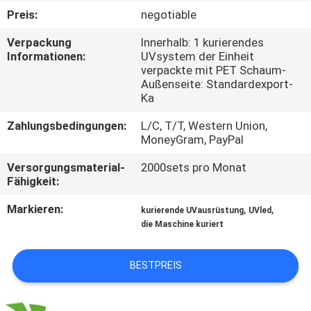
Preis:
negotiable
TRETEN
Verpackung
Innerhalb: 1 kurierendes
SIE
Informationen:
UVsystem der Einheit
verpackte mit PET Schaum-
MIT
Außenseite: Standardexport-
UNS
Ka
IN
Zahlungsbedingungen:
L/C, T/T, Western Union,
MoneyGram, PayPal
VERBINDUNG
Versorgungsmaterial-
2000sets pro Monat
Fähigkeit:
NACHRICHTEN
Markieren:
,
,
kurierende UVausrüstung
UVled
die Maschine kuriert
FORDERN
SIE
BESTPREIS
EIN
ZITAT