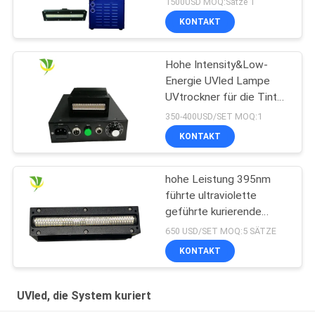
1500USD MOQ:Sätze 1
KONTAKT
Hohe Intensity&Low-
Energie UVled Lampe
UVtrockner für die Tinte
kurierend kuriert
350-400USD/SET MOQ:1
KONTAKT
hohe Leistung 395nm
führte ultraviolette
geführte kurierende
Lampe für
650 USD/SET MOQ:5 SÄTZE
Flachbettuvdrucker
KONTAKT
UVled, die System kuriert