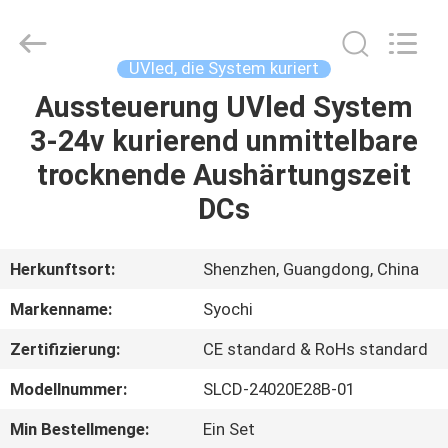
Shenzhen
Syochi
Electronics
Co.,
Ltd.
UVled, die System kuriert
All
Rights
Aussteuerung UVled System
HAUS
Reserved.
3-24v kurierend unmittelbare
PRODUKTE
trocknende Aushärtungszeit
DCs
ÜBER
UNS
Herkunftsort:
Shenzhen, Guangdong, China
Markenname:
Syochi
FABRIK-
Zertifizierung:
CE standard & RoHs standard
AUSFLUG
Modellnummer:
SLCD-24020E28B-01
QUALITÄTSKONTROLLE
Min Bestellmenge:
Ein Set