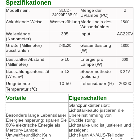
Spezifikationen
Modell nein.
Menge der
2
SLCD-
24020E28B-01
UVlampe (PC)
Abkühlende Weise
Wasserkühlung
Modell nein des
1500
Wasserkühlers
Wellenlänge
395
Input
AC220V
(Nanometer)
Größe (Millimeter)
Gesamtleistung
240x20
1800
ausstrahlen
(W)
Bestrahlter Abstand
5-10
Energie pro
600
(Millimeter)
Lampe (W)
Bestrahlungsintensität
5-12
Steuermethode
3-24V
(W-/cm²)
(optional)
Umgebende
10-50
Lebensdauer (H)
20000
Temperatur (℃)
Vorteile
Eigenschaften
Glanzpunktintensität;
Lichtstärkeauto justieren die
Besonders lange Lebensdauer;
Übereinstimmung von
Energieeinsparung: sparen Sie
Druckleistung;
80% elektrische Energie als
Lichtstärke und ist justieren und
Mercury-Lampe;
anzeigen;
Umweltfreundlich: Kein
Licht kann AN/AUS-Teil oder