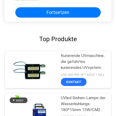
Fortsetzen
Top Produkte
Kurierende UVmaschine,
die geführtes
kurierendes UVsystem
der hohen Leistung der
USD 500 PER SET MOQ:1 Satz
Größen-50x20 Millimeter
KONTAKT
der Wellenlängen-395nm
ausstrahlt
UVled Reihen-Lampe der
Wasserkühlungs-
180*15mm 15W/CM2
395nm