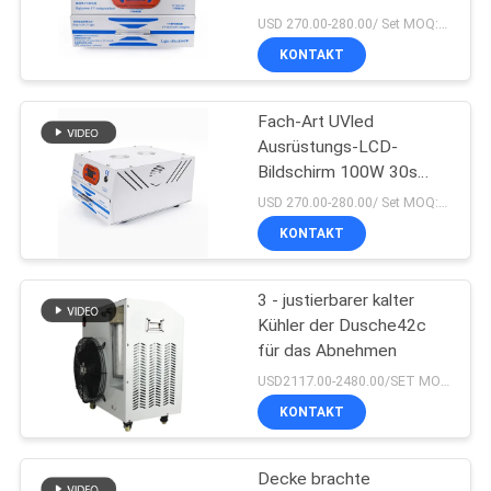
220V
USD 270.00-280.00/ Set MOQ:1 Satz
KONTAKT
SITEMAP
19
Fach-Art UVled
PRIVACY
Eis-Bad-Maschine
Ausrüstungs-LCD-
POLICY
Bildschirm 100W 30s
kurierend
USD 270.00-280.00/ Set MOQ:1 Satz
KONTAKT
3 - justierbarer kalter
2
Kühler der Dusche42c
Brauchwasser-
für das Abnehmen
USD2117.00-2480.00/SET MOQ:1set
Kühler
KONTAKT
Decke brachte