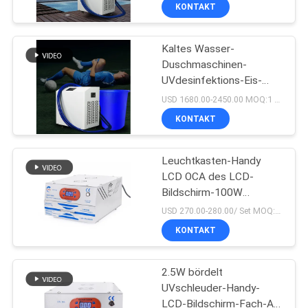
Ausrüstung
KONTAKT
TRETEN
Kaltes Wasser-
SIE
8
Duschmaschinen-
MIT
UVdesinfektions-Eis-
UVled-Stelle, die
UNS
Bad-Kühler R410A für
USD 1680.00-2450.00 MOQ:1 Satz
System kuriert
athletische
IN
KONTAKT
Wiederaufnahme
VERBINDUNG
Leuchtkasten-Handy
LCD OCA des LCD-
NACHRICHTEN
Bildschirm-100W
38
kurierende UVreparatur
USD 270.00-280.00/ Set MOQ:1 Satz
FORDERN
KONTAKT
Eis-Bad-Kühler
SIE
2.5W bördelt
EIN
UVschleuder-Handy-
ZITAT
LCD-Bildschirm-Fach-Art