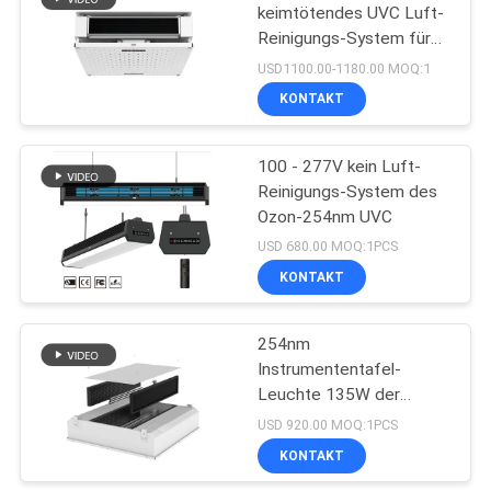
keimtötendes UVC Luft-
Reinigungs-System für
88
Krankenhaus/Büro an
USD1100.00-1180.00 MOQ:1
Keimtötendes
KONTAKT
UVlicht LED
100 - 277V kein Luft-
Reinigungs-System des
Ozon-254nm UVC
USD 680.00 MOQ:1PCS
KONTAKT
12
UVC Luft-
254nm
Instrumententafel-
Reinigungs-System
Leuchte 135W der
Decken-LED
USD 920.00 MOQ:1PCS
Desinfektions-
KONTAKT
Luftumwälzung