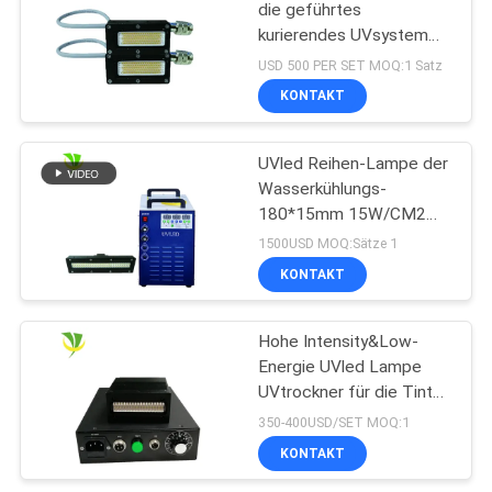
die geführtes
kurierendes UVsystem
der hohen Leistung der
USD 500 PER SET MOQ:1 Satz
Größen-50x20 Millimeter
KONTAKT
der Wellenlängen-395nm
ausstrahlt
UVled Reihen-Lampe der
Wasserkühlungs-
180*15mm 15W/CM2
395nm
1500USD MOQ:Sätze 1
KONTAKT
Hohe Intensity&Low-
Energie UVled Lampe
UVtrockner für die Tinte
kurierend kuriert
350-400USD/SET MOQ:1
KONTAKT