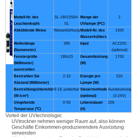
Modell-Nr. des
SL-1801556A-
Menge der
2
Leuchtenkopfs
01
UVlampe (PC)
Abkühlende Weise
Wasserkühlung
Modell-Nr. des
1500
Wasserkühlers
Wellenlänge
395
Input
AC220V,
(Nanometer)
(optional)
Fenstergröße
180x15
Gesamtleistung
1700
(Millimeter)
(W)
ausstrahlen
Bestrahlen Sie
2-10
Energie pro
520
Abstand (Millimeter)
Lampe (W)
Bestrahlungsintensität
9-18, justierbar
Steuermethode
Aussteuerung
(W-/cm²)
(optional)
(3-24V)
Umgebende
0-50
Lebensdauer
200
Temperatur (℃)
(H)
Vorteil der UVtechnologie:
UVtrockner nehmen weniger Raum auf, also können
Geschäfte Einkommen-produzierendere Ausrüstung
verwenden