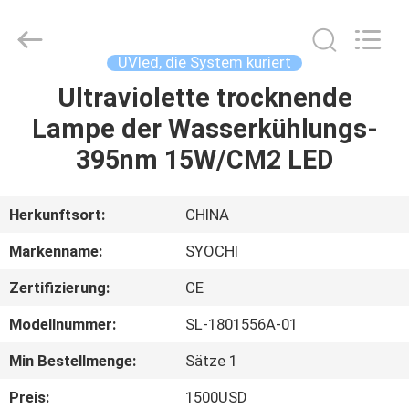
Shenzhen
Syochi
Electronics
Co.,
Ltd.
UVled, die System kuriert
All
Rights
Ultraviolette trocknende
HAUS
Reserved.
Lampe der Wasserkühlungs-
PRODUKTE
395nm 15W/CM2 LED
ÜBER
Herkunftsort:
CHINA
UNS
Markenname:
SYOCHI
Zertifizierung:
CE
FABRIK-
Modellnummer:
SL-1801556A-01
AUSFLUG
Min Bestellmenge:
Sätze 1
QUALITÄTSKONTROLLE
Preis:
1500USD