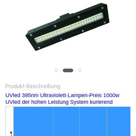
SITEMAP
PRIVACY
POLICY
Produkt-Beschreibung
UVled 395nm Ultraviolett-Lampen-Preis 1000w
UVled der hohen Leistung System kurierend