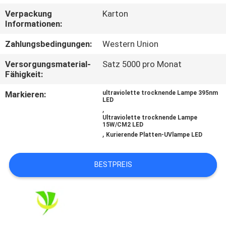
Verpackung
Karton
TRETEN
Informationen:
SIE
Zahlungsbedingungen:
Western Union
MIT
Versorgungsmaterial-
Satz 5000 pro Monat
UNS
Fähigkeit:
IN
Markieren:
ultraviolette trocknende Lampe 395nm
LED
VERBINDUNG
,
Ultraviolette trocknende Lampe
15W/CM2 LED
,
Kurierende Platten-UVlampe LED
NACHRICHTEN
BESTPREIS
FORDERN
SIE
EIN
ZITAT