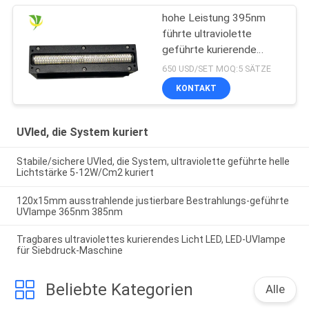
hohe Leistung 395nm
führte ultraviolette
geführte kurierende
Lampe für
650 USD/SET MOQ:5 SÄTZE
Flachbettuvdrucker
KONTAKT
UVled, die System kuriert
Stabile/sichere UVled, die System, ultraviolette geführte helle
Lichtstärke 5-12W/Cm2 kuriert
120x15mm ausstrahlende justierbare Bestrahlungs-geführte
UVlampe 365nm 385nm
Tragbares ultraviolettes kurierendes Licht LED, LED-UVlampe
für Siebdruck-Maschine
Beliebte Kategorien
Alle