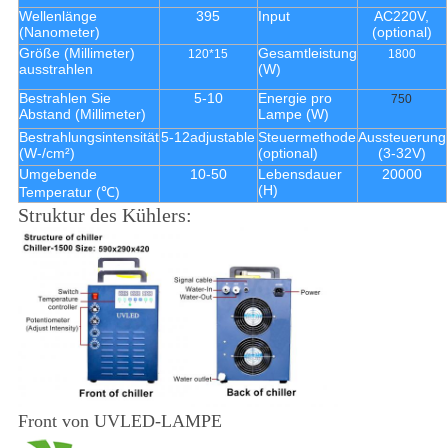
Wellenlänge
395
Input
AC220V,
(Nanometer)
(optional)
Größe (Millimeter)
Gesamtleistung
120*15
1800
ausstrahlen
(W)
Bestrahlen Sie
5-10
Energie pro
750
Abstand (Millimeter)
Lampe (W)
Bestrahlungsintensität
5-12adjustable
Steuermethode
Aussteuerung
(W-/cm²)
(optional)
(3-32V)
Umgebende
10-50
Lebensdauer
20000
(H)
Temperatur (℃)
Struktur des Kühlers:
Front von UVLED-LAMPE