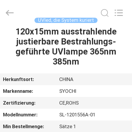
Shenzhen
Syochi
Electronics
Co.,
Ltd.
UVled, die System kuriert
All
Rights
120x15mm ausstrahlende
HAUS
Reserved.
justierbare Bestrahlungs-
PRODUKTE
geführte UVlampe 365nm
385nm
ÜBER
UNS
Herkunftsort:
CHINA
Markenname:
SYOCHI
FABRIK-
Zertifizierung:
CE,ROHS
AUSFLUG
Modellnummer:
SL-1201556A-01
QUALITÄTSKONTROLLE
Min Bestellmenge:
Sätze 1