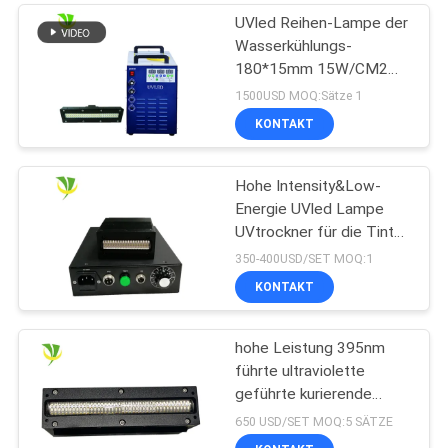
UVled Reihen-Lampe der
Wasserkühlungs-
180*15mm 15W/CM2
395nm
1500USD MOQ:Sätze 1
KONTAKT
Hohe Intensity&Low-
Energie UVled Lampe
UVtrockner für die Tinte
kurierend kuriert
350-400USD/SET MOQ:1
KONTAKT
hohe Leistung 395nm
führte ultraviolette
geführte kurierende
Lampe für
650 USD/SET MOQ:5 SÄTZE
Flachbettuvdrucker