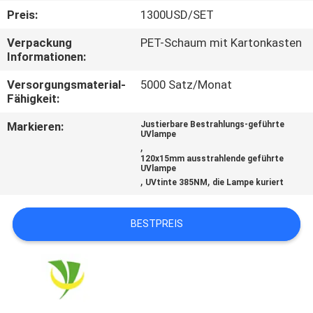
Preis:
1300USD/SET
TRETEN
Verpackung
PET-Schaum mit Kartonkasten
SIE
Informationen:
MIT
Versorgungsmaterial-
5000 Satz/Monat
UNS
Fähigkeit:
IN
Markieren:
Justierbare Bestrahlungs-geführte
UVlampe
VERBINDUNG
,
120x15mm ausstrahlende geführte
UVlampe
,
,
UVtinte 385NM
die Lampe kuriert
NACHRICHTEN
BESTPREIS
FORDERN
SIE
EIN
ZITAT