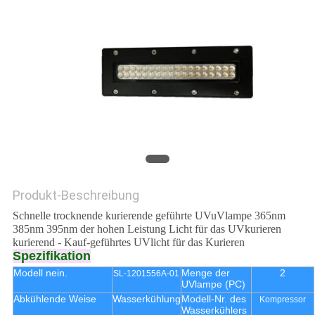
SITEMAP
PRIVACY
POLICY
Produkt-Beschreibung
Schnelle trocknende kurierende geführte UVuVlampe 365nm
385nm 395nm der hohen Leistung Licht für das UVkurieren
kurierend - Kauf-geführtes UVlicht für das Kurieren
Spezifikation
Modell nein.
Menge der
2
SL-1201556A-01
UVlampe (PC)
Abkühlende Weise
Wasserkühlung
Modell-Nr. des
Kompressor
Wasserkühlers