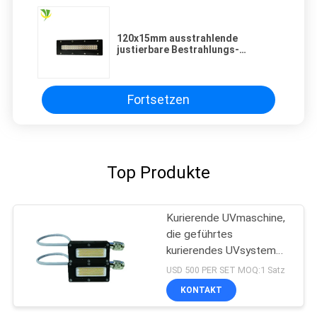
120x15mm ausstrahlende
justierbare Bestrahlungs-
geführte UVlampe 365nm 385nm
Fortsetzen
Top Produkte
Kurierende UVmaschine,
die geführtes
kurierendes UVsystem
der hohen Leistung der
USD 500 PER SET MOQ:1 Satz
Größen-50x20 Millimeter
KONTAKT
der Wellenlängen-395nm
ausstrahlt