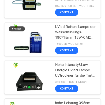
der hohen Leistung der
USD 500 PER SET MOQ:1 Satz
Größen-50x20 Millimeter
KONTAKT
der Wellenlängen-395nm
ausstrahlt
UVled Reihen-Lampe der
Wasserkühlungs-
180*15mm 15W/CM2
395nm
1500USD MOQ:Sätze 1
KONTAKT
Hohe Intensity&Low-
Energie UVled Lampe
UVtrockner für die Tinte
kurierend kuriert
350-400USD/SET MOQ:1
KONTAKT
hohe Leistung 395nm