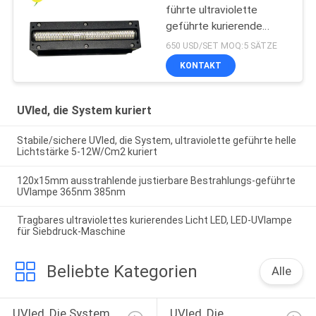
führte ultraviolette
geführte kurierende
Lampe für
650 USD/SET MOQ:5 SÄTZE
Flachbettuvdrucker
KONTAKT
UVled, die System kuriert
Stabile/sichere UVled, die System, ultraviolette geführte helle
Lichtstärke 5-12W/Cm2 kuriert
120x15mm ausstrahlende justierbare Bestrahlungs-geführte
UVlampe 365nm 385nm
Tragbares ultraviolettes kurierendes Licht LED, LED-UVlampe
für Siebdruck-Maschine
Beliebte Kategorien
Alle
UVled, Die System 
UVled, Die 