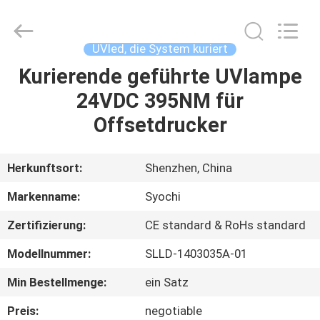
Shenzhen
Syochi
Electronics
Co.,
Ltd.
UVled, die System kuriert
All
Rights
Kurierende geführte UVlampe
HAUS
Reserved.
24VDC 395NM für
PRODUKTE
Offsetdrucker
ÜBER
Herkunftsort:
Shenzhen, China
UNS
Markenname:
Syochi
Zertifizierung:
CE standard & RoHs standard
FABRIK-
Modellnummer:
SLLD-1403035A-01
AUSFLUG
Min Bestellmenge:
ein Satz
QUALITÄTSKONTROLLE
Preis:
negotiable