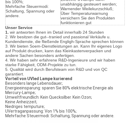
bis 100%;
unabhängig gesteuert werden;
Mehrfache Steuermodi:
Warnender Weilekurzschluß;
Schaltung, Spannung oder
Über Temperaturwarnung
andere.
versichern Sie den Produkten
funktionieren gut
Unser Service
1.
wir antworten Ihnen im Detail innerhalb 24 Stunden
2. Wir besitzen die gut--tranied und passional Verkäufe u.
Kundendienste, die fließende Engligh-Sprache sprechen können
3. Wir bieten Soem-Dienstleistungen an. Kann Ihr eigenes Logo
auf Produkt drucken, kann das Kleinkastenverpacken und
andere Sachen besonders anfertigen.
4. Wir haben sehr erfahrene R&D-Ingenieure und wir haben
starke Fähigkeit, ODM-Projekte zu tun.
5. Qualität wird durch Berufsteam von R&D und von QC
garantiert.
Vorteil von UVled Lampe kurierend
Besonders lange Lebensdauer;
Energieeinsparung: sparen Sie 80% elektrische Energie als
Mercury-Lampe;
Umweltfreundlich: Kein Quecksilber. Kein Ozon;
Keine Anheizzeit;
Niedriges temputure;
UVertraganpassung: Von 1% bis 100%;
Mehrfache Steuermodi: Schaltung, Spannung oder andere.