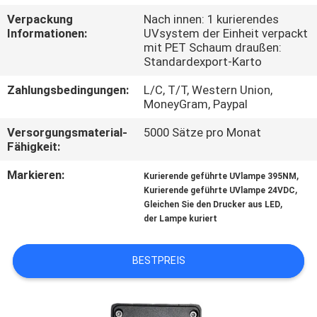
Verpackung
Nach innen: 1 kurierendes
TRETEN
Informationen:
UVsystem der Einheit verpackt
mit PET Schaum draußen:
SIE
Standardexport-Karto
MIT
Zahlungsbedingungen:
L/C, T/T, Western Union,
UNS
MoneyGram, Paypal
IN
Versorgungsmaterial-
5000 Sätze pro Monat
Fähigkeit:
VERBINDUNG
Markieren:
,
Kurierende geführte UVlampe 395NM
,
Kurierende geführte UVlampe 24VDC
NACHRICHTEN
,
Gleichen Sie den Drucker aus LED
der Lampe kuriert
FORDERN
BESTPREIS
SIE
EIN
ZITAT