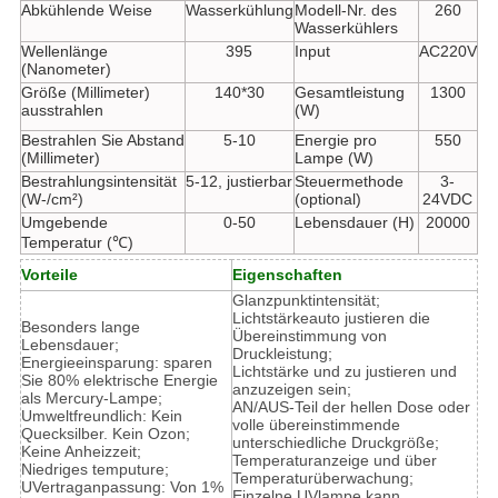
Abkühlende Weise
Wasserkühlung
Modell-Nr. des
260
Wasserkühlers
Wellenlänge
395
Input
AC220V
(Nanometer)
Größe (Millimeter)
140*30
Gesamtleistung
1300
ausstrahlen
(W)
Bestrahlen Sie Abstand
5-10
Energie pro
550
(Millimeter)
Lampe (W)
Bestrahlungsintensität
5-12, justierbar
Steuermethode
3-
(W-/cm²)
(optional)
24VDC
Umgebende
0-50
Lebensdauer (H)
20000
Temperatur (℃)
Vorteile
Eigenschaften
Glanzpunktintensität;
Lichtstärkeauto justieren die
Besonders lange
Übereinstimmung von
Lebensdauer;
Druckleistung;
Energieeinsparung: sparen
Lichtstärke und zu justieren und
Sie 80% elektrische Energie
anzuzeigen sein;
als Mercury-Lampe;
AN/AUS-Teil der hellen Dose oder
Umweltfreundlich: Kein
volle übereinstimmende
Quecksilber. Kein Ozon;
unterschiedliche Druckgröße;
Keine Anheizzeit;
Temperaturanzeige und über
Niedriges temputure;
Temperaturüberwachung;
UVertraganpassung: Von 1%
Einzelne UVlampe kann