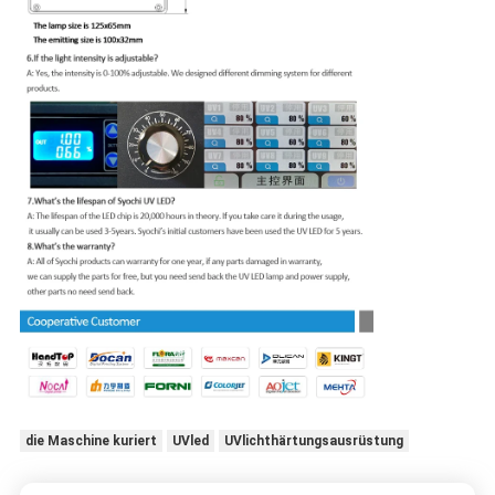
die Maschine kuriert
UVled
UVlichthärtungsausrüstung