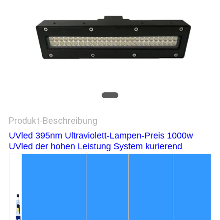
SITEMAP
PRIVACY
POLICY
Produkt-Beschreibung
UVled 395nm Ultraviolett-Lampen-Preis 1000w
UVled der hohen Leistung System kurierend