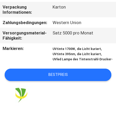
Verpackung
Karton
TRETEN
Informationen:
SIE
Zahlungsbedingungen:
Western Union
MIT
Versorgungsmaterial-
Satz 5000 pro Monat
UNS
Fähigkeit:
IN
Markieren:
,
,
UVtinte 1700W
die Licht kuriert
,
,
VERBINDUNG
UVtinte 395nm
die Licht kuriert
UVled Lampe des Tintenstrahl-Drucker-
NACHRICHTEN
BESTPREIS
FORDERN
SIE
EIN
ZITAT