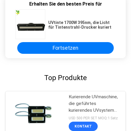
Erhalten Sie den besten Preis für
UVtinte 1700W 395nm, die Licht
für Tintenstrahl-Drucker kuriert
Fortsetzen
Top Produkte
Kurierende UVmaschine,
die geführtes
kurierendes UVsystem
der hohen Leistung der
USD 500 PER SET MOQ:1 Satz
Größen-50x20 Millimeter
KONTAKT
der Wellenlängen-395nm