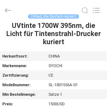
Shenzhen
Syochi
Electronics
Co.,
Ltd.
UVled, die System kuriert
All
Rights
UVtinte 1700W 395nm, die
HAUS
Reserved.
Licht für Tintenstrahl-Drucker
PRODUKTE
kuriert
ÜBER
Herkunftsort:
CHINA
UNS
Markenname:
SYOCHI
Zertifizierung:
CE
FABRIK-
Modellnummer:
SL-1801556A-01
AUSFLUG
Min Bestellmenge:
Sätze 1
QUALITÄTSKONTROLLE
Preis:
1500USD