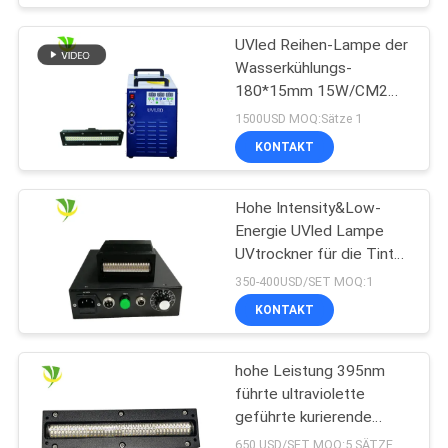
ausstrahlt
UVled Reihen-Lampe der
Wasserkühlungs-
180*15mm 15W/CM2
395nm
1500USD MOQ:Sätze 1
KONTAKT
Hohe Intensity&Low-
Energie UVled Lampe
UVtrockner für die Tinte
kurierend kuriert
350-400USD/SET MOQ:1
KONTAKT
hohe Leistung 395nm
führte ultraviolette
geführte kurierende
Lampe für
650 USD/SET MOQ:5 SÄTZE