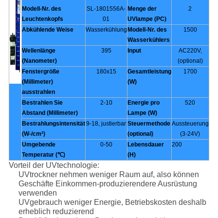
Modell-Nr. des
SL-1801556A-
Menge der
2
Leuchtenkopfs
01
UVlampe (PC)
Abkühlende Weise
Wasserkühlung
Modell-Nr. des
1500
Wasserkühlers
Wellenlänge
395
Input
AC220V,
(Nanometer)
(optional)
Fenstergröße
180x15
Gesamtleistung
1700
(Millimeter)
(W)
ausstrahlen
Bestrahlen Sie
2-10
Energie pro
520
Abstand (Millimeter)
Lampe (W)
Bestrahlungsintensität
9-18, justierbar
Steuermethode
Aussteuerung
(W-/cm²)
(optional)
(3-24V)
Umgebende
0-50
Lebensdauer
200
Temperatur (℃)
(H)
Vorteil der UVtechnologie:
UVtrockner nehmen weniger Raum auf, also können
Geschäfte Einkommen-produzierendere Ausrüstung
verwenden
UVgebrauch weniger Energie, Betriebskosten deshalb
erheblich reduzierend