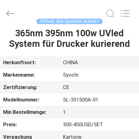
Shenzhen
Syochi
Electronics
Co.,
Ltd.
UVled, die System kuriert
All
Rights
365nm 395nm 100w UVled
HAUS
Reserved.
System für Drucker kurierend
PRODUKTE
Herkunftsort:
CHINA
ÜBER
Markenname:
Syochi
UNS
Zertifizierung:
CE
Modellnummer:
SL-351500A-01
FABRIK-
AUSFLUG
Min Bestellmenge:
1
Preis:
300-450USD/SET
QUALITÄTSKONTROLLE
Verpackung
Kartone