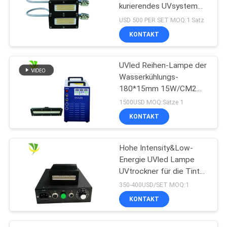
kurierendes UVsystem
der hohen Leistung der
USD 500 PER SET MOQ:1 Satz
Größen-50x20 Millimeter
KONTAKT
der Wellenlängen-395nm
ausstrahlt
UVled Reihen-Lampe der
Wasserkühlungs-
180*15mm 15W/CM2
395nm
1500USD MOQ:Sätze 1
KONTAKT
Hohe Intensity&Low-
Energie UVled Lampe
UVtrockner für die Tinte
kurierend kuriert
350-400USD/SET MOQ:1
KONTAKT