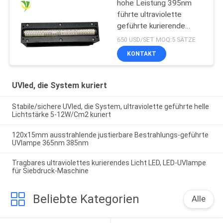
hohe Leistung 395nm
führte ultraviolette
geführte kurierende
Lampe für
650 USD/SET MOQ:5 SÄTZE
Flachbettuvdrucker
KONTAKT
UVled, die System kuriert
Stabile/sichere UVled, die System, ultraviolette geführte helle
Lichtstärke 5-12W/Cm2 kuriert
120x15mm ausstrahlende justierbare Bestrahlungs-geführte
UVlampe 365nm 385nm
Tragbares ultraviolettes kurierendes Licht LED, LED-UVlampe
für Siebdruck-Maschine
Beliebte Kategorien
Alle