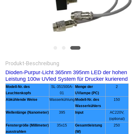
SITEMAP
PRIVACY
POLICY
Produkt-Beschreibung
Dioden-Purpur-Licht 365nm 395nm LED der hohen
Leistung 100w UVled System für Drucker kurierend
Modell-Nr. des
SL-351500A-
Menge der
2
Leuchtenkopfs
01
UVlampe (PC)
Abkühlende Weise
Wasserkühlung
Modell-Nr. des
150
Wasserkühlers
Wellenlänge (Nanometer)
395
Input
AC220V,
(optional)
Fenstergröße (Millimeter)
35x15
Gesamtleistung
250
ausstrahlen
(W)