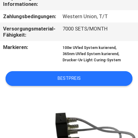
Informationen:
TRETEN
Zahlungsbedingungen:
Western Union, T/T
SIE
Versorgungsmaterial-
7000 SETS/MONTH
MIT
Fähigkeit:
UNS
Markieren:
,
100w UVled System kurierend
,
IN
365nm UVled System kurierend
Drucker-Uv Light Curing-System
VERBINDUNG
BESTPREIS
NACHRICHTEN
FORDERN
SIE
EIN
ZITAT