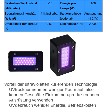
Bestrahlen Sie Abstand
5-10
Energie pro
100
(Millimeter)
Lampe (W)
Bestrahlungsintensität
4-8, justierbar
Steuermethode
Aussteuerung
(W-/cm²)
(optional)
(3-24V)
Umgebende Temperatur
0-50
Lebensdauer (H)
20000
(℃)
Vorteil der ultravioletten kurierenden Technologie
UVtrockner nehmen weniger Raum auf, also
können Geschäfte Einkommen-produzierendere
Ausrüstung verwenden
UVgebrauch weniger Energie, Betriebskosten