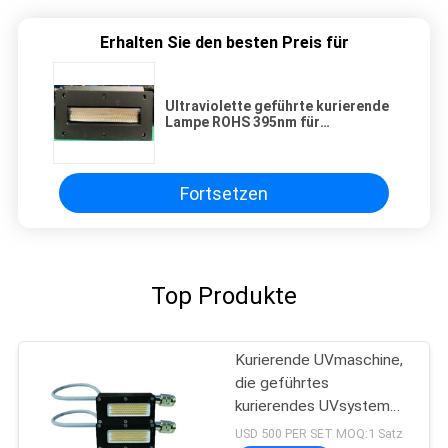
Erhalten Sie den besten Preis für
Ultraviolette geführte kurierende
Lampe ROHS 395nm für
Flachbettuvdrucker
Fortsetzen
Top Produkte
Kurierende UVmaschine,
die geführtes
kurierendes UVsystem
der hohen Leistung der
USD 500 PER SET MOQ:1 Satz