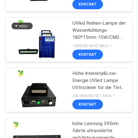
Größen-50x20 Millimeter
KONTAKT
der Wellenlängen-395nm
ausstrahlt
UVled Reihen-Lampe der
Wasserkühlungs-
180*15mm 15W/CM2
395nm
1500USD MOQ:Sätze 1
KONTAKT
Hohe Intensity&Low-
Energie UVled Lampe
UVtrockner für die Tinte
kurierend kuriert
350-400USD/SET MOQ:1
KONTAKT
hohe Leistung 395nm
führte ultraviolette
geführte kurierende