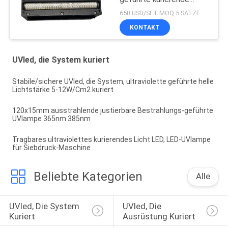
Lampe für
650 USD/SET MOQ:5 SÄTZE
Flachbettuvdrucker
KONTAKT
UVled, die System kuriert
Stabile/sichere UVled, die System, ultraviolette geführte helle
Lichtstärke 5-12W/Cm2 kuriert
120x15mm ausstrahlende justierbare Bestrahlungs-geführte
UVlampe 365nm 385nm
Tragbares ultraviolettes kurierendes Licht LED, LED-UVlampe
für Siebdruck-Maschine
Beliebte Kategorien
Alle
UVled, Die System 
UVled, Die 
Kuriert
Ausrüstung Kuriert