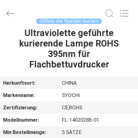
Shenzhen
Syochi
Electronics
Co.,
Ltd.
UVled, die System kuriert
All
Rights
Ultraviolette geführte
HAUS
Reserved.
kurierende Lampe ROHS
PRODUKTE
395nm für
Flachbettuvdrucker
ÜBER
UNS
Herkunftsort:
CHINA
Markenname:
SYOCHI
FABRIK-
Zertifizierung:
CE,ROHS
AUSFLUG
Modellnummer:
FL-1402028B-01
QUALITÄTSKONTROLLE
Min Bestellmenge:
5 SÄTZE