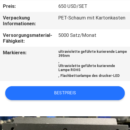
Preis:
650 USD/SET
TRETEN
Verpackung
PET-Schaum mit Kartonkasten
SIE
Informationen:
MIT
Versorgungsmaterial-
5000 Satz/Monat
UNS
Fähigkeit:
IN
Markieren:
ultraviolette geführte kurierende Lampe
395nm
VERBINDUNG
,
Ultraviolette geführte kurierende
Lampe ROHS
,
Flachbettuvlampe des drucker-LED
NACHRICHTEN
BESTPREIS
FORDERN
SIE
EIN
ZITAT