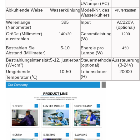
UVlampe (PC)
Abkühlende Weise
Wasserkühlung
Modell-Nr. des
Prüferkasten
Wasserkühlers
Wellenlänge
395
Input
AC220V,
(Nanometer)
(optional)
Größe (Millimeter)
Gesamtleistung
140x20
1200
ausstrahlen
(W)
Bestrahlen Sie
5-10
Energie pro
450
Abstand (Millimeter)
Lampe (W)
Bestrahlungsintensität
5-12, justierbar
Steuermethode
Aussteuerung
(W-/cm²)
(optional)
(3-24V)
Umgebende
10-50
Lebensdauer
20000
(H)
Temperatur (℃)