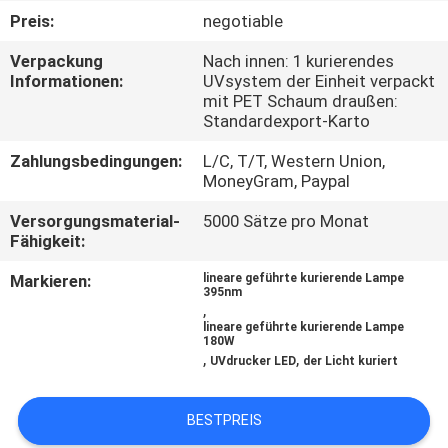
Preis:
negotiable
TRETEN
Verpackung
Nach innen: 1 kurierendes
SIE
Informationen:
UVsystem der Einheit verpackt
mit PET Schaum draußen:
MIT
Standardexport-Karto
UNS
Zahlungsbedingungen:
L/C, T/T, Western Union,
IN
MoneyGram, Paypal
VERBINDUNG
Versorgungsmaterial-
5000 Sätze pro Monat
Fähigkeit:
NACHRICHTEN
Markieren:
lineare geführte kurierende Lampe
395nm
,
lineare geführte kurierende Lampe
FORDERN
180W
,
,
UVdrucker LED
der Licht kuriert
SIE
EIN
BESTPREIS
ZITAT