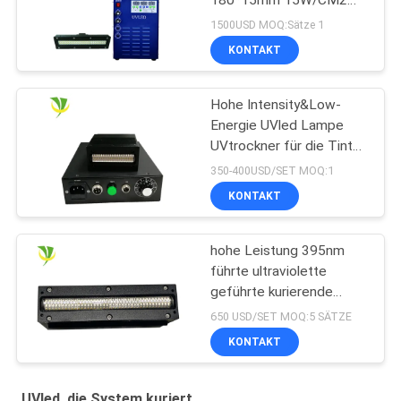
180*15mm 15W/CM2
395nm
1500USD MOQ:Sätze 1
KONTAKT
Hohe Intensity&Low-
Energie UVled Lampe
UVtrockner für die Tinte
kurierend kuriert
350-400USD/SET MOQ:1
KONTAKT
hohe Leistung 395nm
führte ultraviolette
geführte kurierende
Lampe für
650 USD/SET MOQ:5 SÄTZE
Flachbettuvdrucker
KONTAKT
UVled, die System kuriert