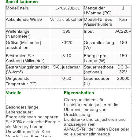
Spezifikationen
Modell nein.
Menge der
1
FL-702028B-01
UVlampe (PC)
Abkühlende Weise
abkühlen
Modell-Nr. des
Ventilator
Kein
Wasserkühlers
Wellenlänge
395
Input
AC220V
(Nanometer)
Größe (Millimeter)
70*20
Gesamtleistung
180
ausstrahlen
(W)
Bestrahlen Sie
5-10
Energie pro
150
Abstand (Millimeter)
Lampe (W)
Bestrahlungsintensität
5-8, justierbar
Steuermethode
DC 3-
(W-/cm²)
(optional)
32V
Umgebende
0-50
Lebensdauer
20000
(H)
Temperatur (℃)
Vorteile
Eigenschaften
Glanzpunktintensität;
Lichtstärkeauto justieren die
Besonders lange
Übereinstimmung von
Lebensdauer;
Druckleistung;
Energieeinsparung: sparen
Lichtstärke und zu justieren und
Sie 80% elektrische Energie
anzuzeigen sein;
als Mercury-Lampe;
AN/AUS-Teil der hellen Dose oder
Umweltfreundlich: Kein
volle übereinstimmende
Quecksilber. Kein Ozon;