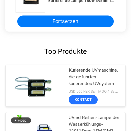
kurierende Lampe 180W 395nm für
UVdrucker abkühlt
Fortsetzen
Top Produkte
Kurierende UVmaschine,
die geführtes
kurierendes UVsystem
der hohen Leistung der
USD 500 PER SET MOQ:1 Satz
Größen-50x20 Millimeter
KONTAKT
der Wellenlängen-395nm
ausstrahlt
UVled Reihen-Lampe der
Wasserkühlungs-