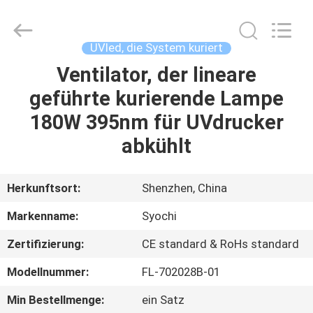
Shenzhen
Syochi
Electronics
Co.,
Ltd.
UVled, die System kuriert
All
Rights
Ventilator, der lineare
HAUS
Reserved.
geführte kurierende Lampe
PRODUKTE
180W 395nm für UVdrucker
abkühlt
ÜBER
UNS
Herkunftsort:
Shenzhen, China
Markenname:
Syochi
FABRIK-
Zertifizierung:
CE standard & RoHs standard
AUSFLUG
Modellnummer:
FL-702028B-01
QUALITÄTSKONTROLLE
Min Bestellmenge:
ein Satz