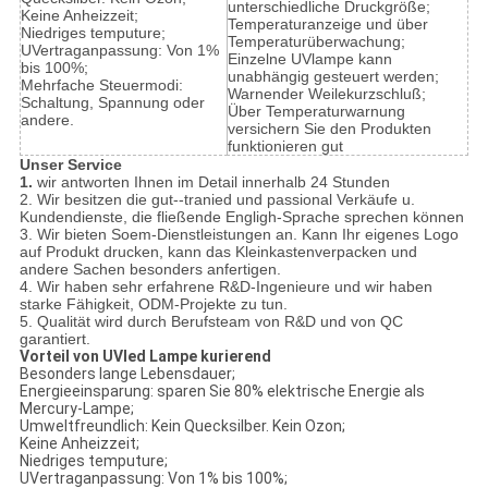
unterschiedliche Druckgröße;
Keine Anheizzeit;
Temperaturanzeige und über
Niedriges temputure;
Temperaturüberwachung;
UVertraganpassung: Von 1%
Einzelne UVlampe kann
bis 100%;
unabhängig gesteuert werden;
Mehrfache Steuermodi:
Warnender Weilekurzschluß;
Schaltung, Spannung oder
Über Temperaturwarnung
andere.
versichern Sie den Produkten
funktionieren gut
Unser Service
1.
wir antworten Ihnen im Detail innerhalb 24 Stunden
2. Wir besitzen die gut--tranied und passional Verkäufe u.
Kundendienste, die fließende Engligh-Sprache sprechen können
3. Wir bieten Soem-Dienstleistungen an. Kann Ihr eigenes Logo
auf Produkt drucken, kann das Kleinkastenverpacken und
andere Sachen besonders anfertigen.
4. Wir haben sehr erfahrene R&D-Ingenieure und wir haben
starke Fähigkeit, ODM-Projekte zu tun.
5. Qualität wird durch Berufsteam von R&D und von QC
garantiert.
Vorteil von UVled Lampe kurierend
Besonders lange Lebensdauer;
Energieeinsparung: sparen Sie 80% elektrische Energie als
Mercury-Lampe;
Umweltfreundlich: Kein Quecksilber. Kein Ozon;
Keine Anheizzeit;
Niedriges temputure;
UVertraganpassung: Von 1% bis 100%;