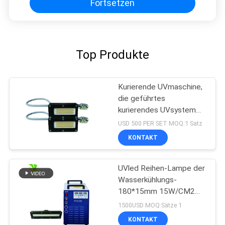
Fortsetzen
Top Produkte
Kurierende UVmaschine,
die geführtes
kurierendes UVsystem
der hohen Leistung der
USD 500 PER SET MOQ:1 Satz
Größen-50x20 Millimeter
KONTAKT
der Wellenlängen-395nm
ausstrahlt
UVled Reihen-Lampe der
Wasserkühlungs-
180*15mm 15W/CM2
395nm
1500USD MOQ:Sätze 1
KONTAKT