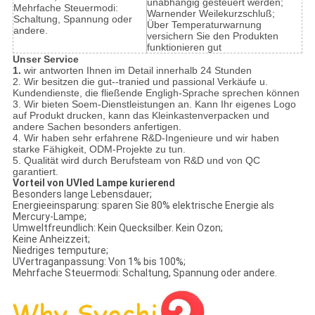
unabhängig gesteuert werden;
Mehrfache Steuermodi:
Warnender Weilekurzschluß;
Schaltung, Spannung oder
Über Temperaturwarnung
andere.
versichern Sie den Produkten
funktionieren gut
Unser Service
1.
wir antworten Ihnen im Detail innerhalb 24 Stunden
2. Wir besitzen die gut--tranied und passional Verkäufe u.
Kundendienste, die fließende Engligh-Sprache sprechen können
3. Wir bieten Soem-Dienstleistungen an. Kann Ihr eigenes Logo
auf Produkt drucken, kann das Kleinkastenverpacken und
andere Sachen besonders anfertigen.
4. Wir haben sehr erfahrene R&D-Ingenieure und wir haben
starke Fähigkeit, ODM-Projekte zu tun.
5. Qualität wird durch Berufsteam von R&D und von QC
garantiert.
Vorteil von UVled Lampe kurierend
Besonders lange Lebensdauer;
Energieeinsparung: sparen Sie 80% elektrische Energie als
Mercury-Lampe;
Umweltfreundlich: Kein Quecksilber. Kein Ozon;
Keine Anheizzeit;
Niedriges temputure;
UVertraganpassung: Von 1% bis 100%;
Mehrfache Steuermodi: Schaltung, Spannung oder andere.