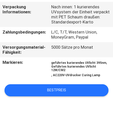
Verpackung
Nach innen: 1 kurierendes
TRETEN
Informationen:
UVsystem der Einheit verpackt
mit PET Schaum draußen:
SIE
Standardexport-Karto
MIT
Zahlungsbedingungen:
L/C, T/T, Western Union,
UNS
MoneyGram, Paypal
IN
Versorgungsmaterial-
5000 Sätze pro Monat
Fähigkeit:
VERBINDUNG
Markieren:
,
geführtes kurierendes UVlicht 395nm
Geführtes kurierendes UVlicht
NACHRICHTEN
12W/CM2
,
AC220V-UVdrucker Curing Lamp
FORDERN
BESTPREIS
SIE
EIN
ZITAT