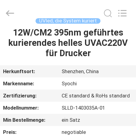
Shenzhen
Syochi
Electronics
Co.,
Ltd.
UVled, die System kuriert
All
Rights
12W/CM2 395nm geführtes
HAUS
Reserved.
kurierendes helles UVAC220V
PRODUKTE
für Drucker
ÜBER
Herkunftsort:
Shenzhen, China
UNS
Markenname:
Syochi
Zertifizierung:
CE standard & RoHs standard
FABRIK-
Modellnummer:
SLLD-1403035A-01
AUSFLUG
Min Bestellmenge:
ein Satz
QUALITÄTSKONTROLLE
Preis:
negotiable