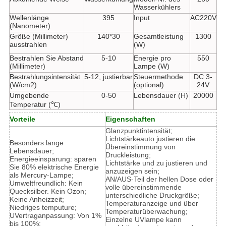
Wasserkühlers
Wellenlänge
395
Input
AC220V
(Nanometer)
Größe (Millimeter)
140*30
Gesamtleistung
1300
ausstrahlen
(W)
Bestrahlen Sie Abstand
5-10
Energie pro
550
(Millimeter)
Lampe (W)
Bestrahlungsintensität
5-12, justierbar
Steuermethode
DC 3-
(W/cm2)
(optional)
24V
Umgebende
0-50
Lebensdauer (H)
20000
Temperatur (℃)
Vorteile
Eigenschaften
Glanzpunktintensität;
Lichtstärkeauto justieren die
Besonders lange
Übereinstimmung von
Lebensdauer;
Druckleistung;
Energieeinsparung: sparen
Lichtstärke und zu justieren und
Sie 80% elektrische Energie
anzuzeigen sein;
als Mercury-Lampe;
AN/AUS-Teil der hellen Dose oder
Umweltfreundlich: Kein
volle übereinstimmende
Quecksilber. Kein Ozon;
unterschiedliche Druckgröße;
Keine Anheizzeit;
Temperaturanzeige und über
Niedriges temputure;
Temperaturüberwachung;
UVertraganpassung: Von 1%
Einzelne UVlampe kann
bis 100%;