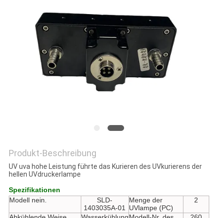
SITEMAP
PRIVACY
POLICY
Produkt-Beschreibung
UV uva hohe Leistung führte das Kurieren des UVkurierens der
hellen UVdruckerlampe
Spezifikationen
Modell nein.
SLD-
Menge der
2
1403035A-01
UVlampe (PC)
Abkühlende Weise
Wasserkühlung
Modell-Nr. des
260