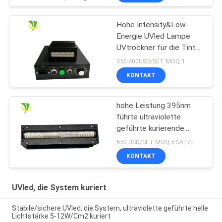
Hohe Intensity&Low-
Energie UVled Lampe
UVtrockner für die Tinte
kurierend kuriert
350-400USD/SET MOQ:1
KONTAKT
hohe Leistung 395nm
führte ultraviolette
geführte kurierende
Lampe für
650 USD/SET MOQ:5 SÄTZE
Flachbettuvdrucker
KONTAKT
UVled, die System kuriert
Stabile/sichere UVled, die System, ultraviolette geführte helle
Lichtstärke 5-12W/Cm2 kuriert