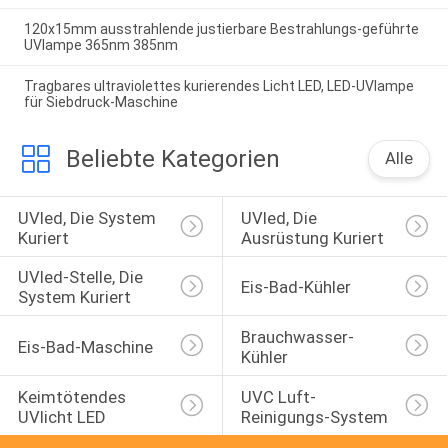
120x15mm ausstrahlende justierbare Bestrahlungs-geführte
UVlampe 365nm 385nm
Tragbares ultraviolettes kurierendes Licht LED, LED-UVlampe
für Siebdruck-Maschine
Beliebte Kategorien
Alle
UVled, Die System 
UVled, Die 
Kuriert
Ausrüstung Kuriert
UVled-Stelle, Die 
Eis-Bad-Kühler
System Kuriert
Brauchwasser-
Eis-Bad-Maschine
Kühler
Keimtötendes 
UVC Luft-
UVlicht LED
Reinigungs-System